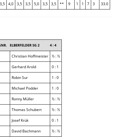
SAISON 2025/2026
3,5
4,0
3,5
3,5
5,0
3,5
3,5
**
9
1
1
7
3
33.0
GNR.
ELBERFELDER SG 2
4 : 4
Christian Hoffmeister
½ : ½
Gerhard Arold
0 : 1
Robin Sur
1 : 0
Michael Podder
1 : 0
Ronny Müller
½ : ½
Thomas Schubert
½ : ½
Josef Krük
0 : 1
David Bachmann
½ : ½