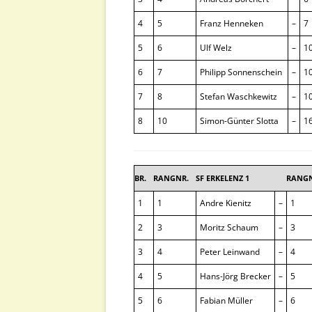
4
5
Franz Henneken
–
7
5
6
Ulf Welz
–
1
6
7
Philipp Sonnenschein
–
1
7
8
Stefan Waschkewitz
–
1
8
10
Simon-Günter Slotta
–
1
BR.
RANGNR.
SF ERKELENZ 1
RANGN
1
1
Andre Kienitz
–
1
2
3
Moritz Schaum
–
3
3
4
Peter Leinwand
–
4
4
5
Hans-Jörg Brecker
–
5
5
6
Fabian Müller
–
6