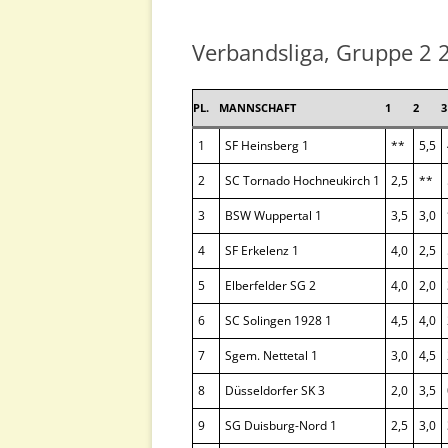
EINZELMEISTERSCHAFT
Verbandsliga, Gruppe 2
POKAL-EM
PL.
MANNSCHAFT
1
2
3
BLITZ-EM
1
SF Heinsberg 1
**
5,5
SCHNELLSCHACH-EM
2
SC Tornado Hochneukirch 1
2,5
**
SCHACH-960-EM
3
BSW Wuppertal 1
3,5
3,0
4
SF Erkelenz 1
4,0
2,5
5
Elberfelder SG 2
4,0
2,0
6
SC Solingen 1928 1
4,5
4,0
7
Sgem. Nettetal 1
3,0
4,5
8
Düsseldorfer SK 3
2,0
3,5
9
SG Duisburg-Nord 1
2,5
3,0