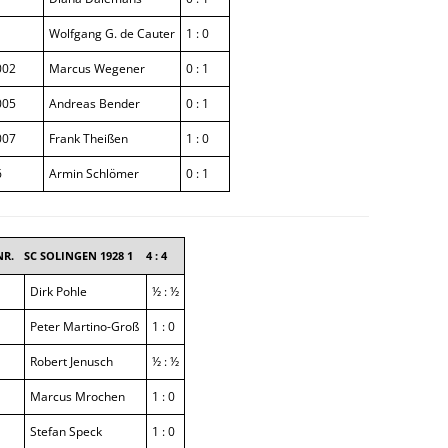
Wolfgang G. de Cauter
1 : 0
002
Marcus Wegener
0 : 1
005
Andreas Bender
0 : 1
007
Frank Theißen
1 : 0
6
Armin Schlömer
0 : 1
R.
SC SOLINGEN 1928 1
4 : 4
Dirk Pohle
½ : ½
Peter Martino-Groß
1 : 0
Robert Jenusch
½ : ½
Marcus Mrochen
1 : 0
Stefan Speck
1 : 0