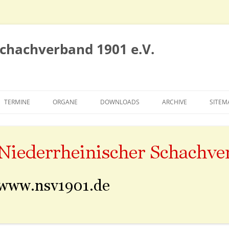
Schachverband 1901 e.V.
TERMINE
ORGANE
DOWNLOADS
ARCHIVE
SITEM
VORSTAND
SIEGERTAFELN
SPIELAUSSCHUSS
ALTE NSV-SEITE
EHRENRAT
SAISON 2010/2011
KONGRESS
SAISON 2011/2012
SAISON 2012/2013
SAISON 2013/2014