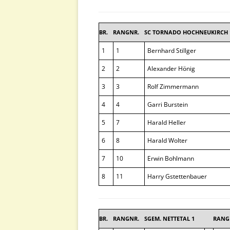
BR.
RANGNR.
SC TORNADO HOCHNEUKIRCH
1
1
Bernhard Stillger
2
2
Alexander Hönig
3
3
Rolf Zimmermann
4
4
Garri Burstein
5
7
Harald Heller
6
8
Harald Wolter
7
10
Erwin Bohlmann
8
11
Harry Gstettenbauer
BR.
RANGNR.
SGEM. NETTETAL 1
RANG