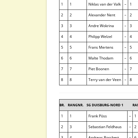
1
1
Niklas van der Valk
–
1
2
2
Alexander Nent
–
2
3
3
Andre Wokrina
–
3
4
4
Philipp Welzel
–
4
5
5
Frans Mertens
–
5
6
6
Malte Thodam
–
6
7
7
Piet Boonen
–
7
8
8
Terry van der Veen
–
8
BR.
RANGNR.
SG DUISBURG-NORD 1
RA
1
1
Frank Pöss
–
1
2
3
Sebastian Feldhaus
–
2
3
4
Andreas Borchert
–
6