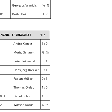
Georgios Vranidis
½ : ½
001
Detlef Beil
1 : 0
ANGNR.
SF ERKELENZ 1
4 : 4
Andre Kienitz
1 : 0
Moritz Schaum
½ : ½
Peter Leinwand
0 : 1
Hans-Jörg Brecker
0 : 1
Fabian Müller
0 : 1
Thomas Ortleb
1 : 0
001
Detlef Schott
1 : 0
2
Wilfried Arndt
½ : ½