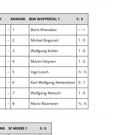
 1
RANGNR.
BSW WUPPERTAL 1
5 : 3
–
1
Boris Khanukov
– : +
–
2
Michail Bogorad
1 : 0
–
3
Wolfgang Kühler
1 : 0
–
4
Martin Heynen
1 : 0
–
5
Ingo Losch
½ : ½
–
6
Karl-Wolfgang Nettesheim
0 : 1
–
7
Wolfgang Klietsch
1 : 0
–
8
Mario Klasmeier
½ : ½
NR.
SF MOERS 1
3 : 5