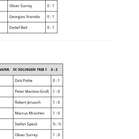
Oliver Surrey
0 : 1
Georgios Vranidis
0 : 1
Detlef Beil
0 : 1
NGNR.
SC SOLINGEN 1928 1
6 : 2
Dirk Pohle
0 : 1
Peter Martino-Groß
1 : 0
Robert Jenusch
1 : 0
Marcus Mrochen
1 : 0
Stefan Speck
½ : ½
Oliver Surrey
1 : 0