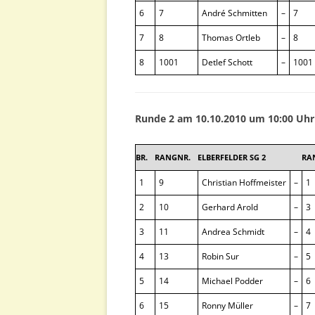
6
7
André Schmitten
–
7
7
8
Thomas Ortleb
–
8
8
1001
Detlef Schott
–
1001
Runde 2 am 10.10.2010 um 10:00 Uhr
BR.
RANGNR.
ELBERFELDER SG 2
RA
1
9
Christian Hoffmeister
–
1
2
10
Gerhard Arold
–
3
3
11
Andrea Schmidt
–
4
4
13
Robin Sur
–
5
5
14
Michael Podder
–
6
6
15
Ronny Müller
–
7