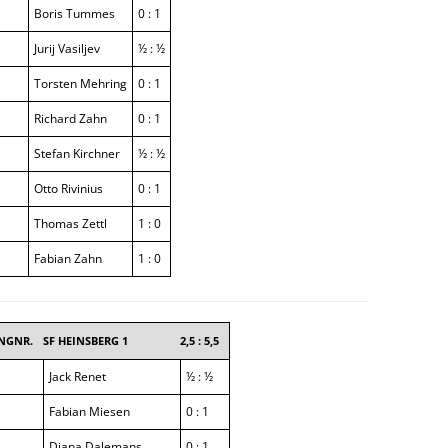
Boris Tummes
0 : 1
Jurij Vasiljev
½ : ½
Torsten Mehring
0 : 1
Richard Zahn
0 : 1
Stefan Kirchner
½ : ½
Otto Rivinius
0 : 1
Thomas Zettl
1 : 0
Fabian Zahn
1 : 0
NGNR.
SF HEINSBERG 1
2,5 : 5,5
Jack Renet
½ : ½
Fabian Miesen
0 : 1
Diana Dalemans
0 : 1