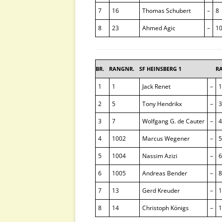
7
16
Thomas Schubert
–
8
8
23
Ahmed Agic
–
1
BR.
RANGNR.
SF HEINSBERG 1
R
1
1
Jack Renet
–
1
2
5
Tony Hendrikx
–
3
3
7
Wolfgang G. de Cauter
–
4
4
1002
Marcus Wegener
–
5
5
1004
Nassim Azizi
–
6
6
1005
Andreas Bender
–
8
7
13
Gerd Kreuder
–
1
8
14
Christoph Königs
–
1