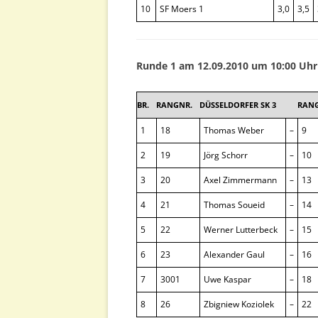
10
SF Moers 1
3,0
3,5
Runde 1 am 12.09.2010 um 10:00 Uhr
BR.
RANGNR.
DÜSSELDORFER SK 3
RAN
1
18
Thomas Weber
–
9
2
19
Jörg Schorr
–
10
3
20
Axel Zimmermann
–
13
4
21
Thomas Soueid
–
14
5
22
Werner Lutterbeck
–
15
6
23
Alexander Gaul
–
16
7
3001
Uwe Kaspar
–
18
8
26
Zbigniew Koziolek
–
22