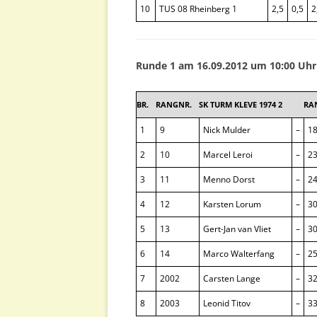
10
TUS 08 Rheinberg 1
2,5
0,5
2
Runde 1 am 16.09.2012 um 10:00 Uhr
BR.
RANGNR.
SK TURM KLEVE 1974 2
RA
1
9
Nick Mulder
–
1
2
10
Marcel Leroi
–
2
3
11
Menno Dorst
–
2
4
12
Karsten Lorum
–
3
5
13
Gert-Jan van Vliet
–
3
6
14
Marco Walterfang
–
2
7
2002
Carsten Lange
–
3
8
2003
Leonid Titov
–
3