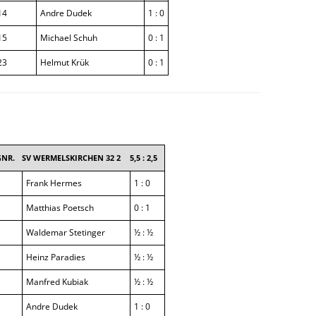
14
Andre Dudek
1 : 0
15
Michael Schuh
0 : 1
23
Helmut Krük
0 : 1
NR.
SV WERMELSKIRCHEN 32 2
5,5 : 2,5
Frank Hermes
1 : 0
Matthias Poetsch
0 : 1
Waldemar Stetinger
½ : ½
Heinz Paradies
½ : ½
Manfred Kubiak
½ : ½
Andre Dudek
1 : 0