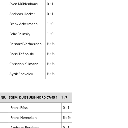
Sven Mühlenhaus
0 : 1
Andreas Hecker
0 : 1
Frank Ackermann
1 : 0
Felix Polinsky
1 : 0
Bernard Verfuerden
½ : ½
Boris Tafipolskij
½ : ½
Christian Killmann
½ : ½
Ayzik Shevelev
½ : ½
NR.
SGEM. DUISBURG-NORD 07/45 1
1 : 7
Frank Pöss
0 : 1
Franz Henneken
½ : ½
Andreas Borchert
0 : 1