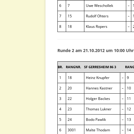
6
7
Uwe Weschollek
–
7
15
Rudolf Ohters
–
8
18
Klaus Ropers
–
Runde 2 am 21.10.2012 um 10:00 Uhr
BR.
RANGNR.
SF GERRESHEIM 86 3
RANG
1
18
Heinz Knupfer
–
9
2
20
Hannes Kastner
–
10
3
22
Holger Backes
–
11
4
23
Thomas Lukner
–
12
5
24
Bodo Pawlik
–
13
6
3001
Malte Thodam
–
14