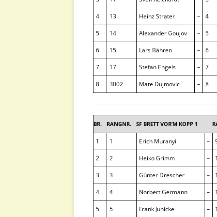
4
13
Heinz Strater
–
4
5
14
Alexander Goujov
–
5
6
15
Lars Bähren
–
6
7
17
Stefan Engels
–
7
8
3002
Mate Dujmovic
–
8
BR.
RANGNR.
SF BRETT VOR’M KOPP 1
R
1
1
Erich Muranyi
–
2
2
Heiko Grimm
–
3
3
Günter Drescher
–
4
4
Norbert Germann
–
5
5
Frank Junicke
–