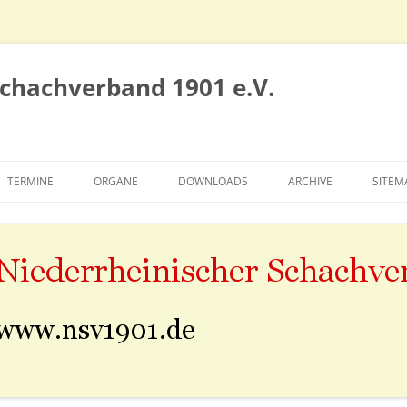
Schachverband 1901 e.V.
TERMINE
ORGANE
DOWNLOADS
ARCHIVE
SITEM
VORSTAND
SIEGERTAFELN
SPIELAUSSCHUSS
ALTE NSV-SEITE
EHRENRAT
SAISON 2010/2011
KONGRESS
SAISON 2011/2012
SAISON 2012/2013
SAISON 2013/2014