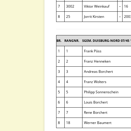
7
3002
Viktor Weinkauf
–
16
8
25
Jorrit Kirsten
–
200
BR.
RANGNR.
SGEM. DUISBURG-NORD 07/45 
1
1
Frank Pöss
2
2
Franz Henneken
3
3
Andreas Borchert
4
4
Franz Wolters
5
5
Philipp Sonnenschein
6
6
Louis Borchert
7
7
Rene Borchert
8
18
Werner Baumert