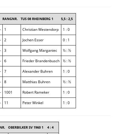
RANGNR.
TUS 08 RHEINBERG 1
5,5 : 2,5
–
1
Christian Westendorp
1 : 0
–
2
Jochen Esser
0 : 1
–
3
Wolfgang Marganiec
½ : ½
–
6
Frieder Brandenbusch
½ : ½
–
7
Alexander Buhren
1 : 0
–
8
Matthias Buhren
½ : ½
–
1001
Robert Rameker
1 : 0
–
11
Peter Winkel
1 : 0
NR.
OBERBILKER SV 1960 1
4 : 4