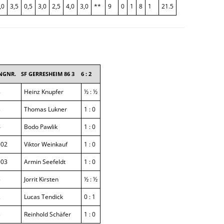
SAISON 2025/2026
,0
3,5
0,5
3,0
2,5
4,0
3,0
**
9
0
1
8
1
21.5
NGNR.
SF GERRESHEIM 86 3
6 : 2
8
Heinz Knupfer
½ : ½
3
Thomas Lukner
1 : 0
4
Bodo Pawlik
1 : 0
002
Viktor Weinkauf
1 : 0
003
Armin Seefeldt
1 : 0
5
Jorrit Kirsten
½ : ½
2
Lucas Tendick
0 : 1
3
Reinhold Schäfer
1 : 0