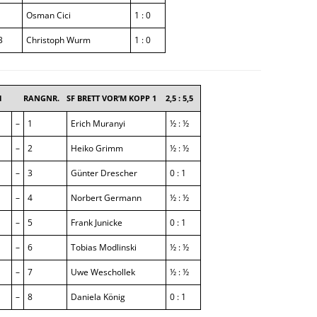
Osman Cici
1 : 0
3
Christoph Wurm
1 : 0
1
RANGNR.
SF BRETT VOR’M KOPP 1
2,5 : 5,5
–
1
Erich Muranyi
½ : ½
–
2
Heiko Grimm
½ : ½
–
3
Günter Drescher
0 : 1
–
4
Norbert Germann
½ : ½
–
5
Frank Junicke
0 : 1
–
6
Tobias Modlinski
½ : ½
–
7
Uwe Weschollek
½ : ½
–
8
Daniela König
0 : 1