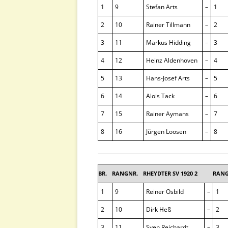
1
9
Stefan Arts
–
1
2
10
Rainer Tillmann
–
2
3
11
Markus Hidding
–
3
4
12
Heinz Aldenhoven
–
4
5
13
Hans-Josef Arts
–
5
6
14
Alois Tack
–
6
7
15
Rainer Aymans
–
7
8
16
Jürgen Loosen
–
8
BR.
RANGNR.
RHEYDTER SV 1920 2
RANG
1
9
Reiner Osbild
–
1
2
10
Dirk Heß
–
2
3
11
Sven Reichardt
–
3