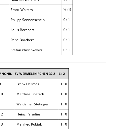
Franz Wolters
½ : ½
Philipp Sonnenschein
0 : 1
Louis Borchert
0 : 1
Rene Borchert
0 : 1
Stefan Waschkewitz
0 : 1
ANGNR.
SV WERMELSKIRCHEN 32 2
6 : 2
9
Frank Hermes
1 : 0
10
Matthias Poetsch
1 : 0
11
Waldemar Stetinger
1 : 0
12
Heinz Paradies
1 : 0
13
Manfred Kubiak
1 : 0