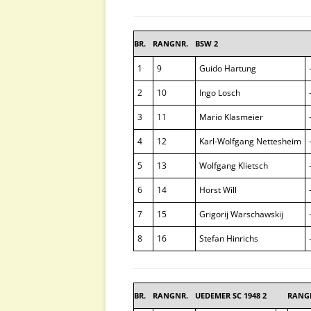
BR.
RANGNR.
BSW 2
1
9
Guido Hartung
2
10
Ingo Losch
3
11
Mario Klasmeier
4
12
Karl-Wolfgang Nettesheim
5
13
Wolfgang Klietsch
6
14
Horst Will
7
15
Grigorij Warschawskij
8
16
Stefan Hinrichs
BR.
RANGNR.
UEDEMER SC 1948 2
RANG