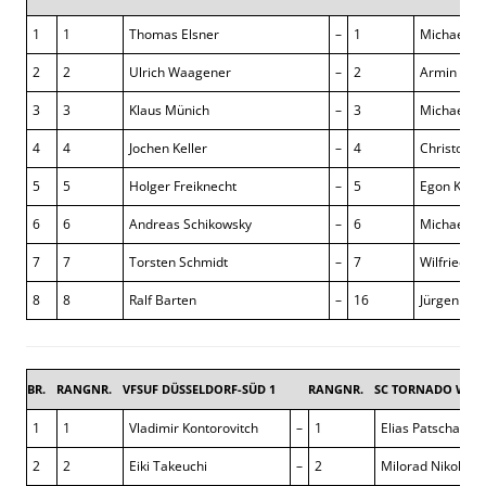
1
1
Thomas Elsner
–
1
Michael Gl
2
2
Ulrich Waagener
–
2
Armin The
3
3
Klaus Münich
–
3
Michael G
4
4
Jochen Keller
–
4
Christoph 
5
5
Holger Freiknecht
–
5
Egon Klaus
6
6
Andreas Schikowsky
–
6
Michael H
7
7
Torsten Schmidt
–
7
Wilfried R
8
8
Ralf Barten
–
16
Jürgen Bac
BR.
RANGNR.
VFSUF DÜSSELDORF-SÜD 1
RANGNR.
SC TORNADO WUPP
1
1
Vladimir Kontorovitch
–
1
Elias Patscha
2
2
Eiki Takeuchi
–
2
Milorad Nikolik