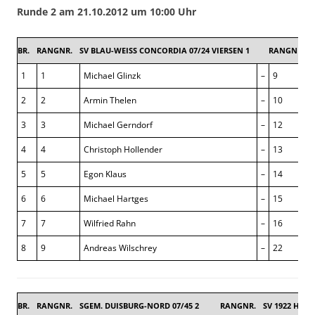
Runde 2 am 21.10.2012 um 10:00 Uhr
BR.
RANGNR.
SV BLAU-WEISS CONCORDIA 07/24 VIERSEN 1
RANGNR.
1
1
Michael Glinzk
–
9
2
2
Armin Thelen
–
10
3
3
Michael Gerndorf
–
12
4
4
Christoph Hollender
–
13
5
5
Egon Klaus
–
14
6
6
Michael Hartges
–
15
7
7
Wilfried Rahn
–
16
8
9
Andreas Wilschrey
–
22
BR.
RANGNR.
SGEM. DUISBURG-NORD 07/45 2
RANGNR.
SV 1922 HILD