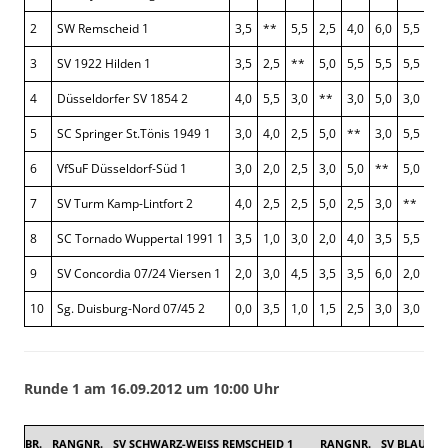
2
SW Remscheid 1
3,5
**
5,5
2,5
4,0
6,0
5,5
7,0
3
SV 1922 Hilden 1
3,5
2,5
**
5,0
5,5
5,5
5,5
5,0
4
Düsseldorfer SV 1854 2
4,0
5,5
3,0
**
3,0
5,0
3,0
6,0
5
SC Springer St.Tönis 1949 1
3,0
4,0
2,5
5,0
**
3,0
5,5
4,0
6
VfSuF Düsseldorf-Süd 1
3,0
2,0
2,5
3,0
5,0
**
5,0
4,5
7
SV Turm Kamp-Lintfort 2
4,0
2,5
2,5
5,0
2,5
3,0
**
2,5
8
SC Tornado Wuppertal 1991 1
3,5
1,0
3,0
2,0
4,0
3,5
5,5
**
9
SV Concordia 07/24 Viersen 1
2,0
3,0
4,5
3,5
3,5
6,0
2,0
3,5
10
Sg. Duisburg-Nord 07/45 2
0,0
3,5
1,0
1,5
2,5
3,0
3,0
2,5
Runde 1 am 16.09.2012 um 10:00 Uhr
BR.
RANGNR.
SV SCHWARZ-WEISS REMSCHEID 1
RANGNR.
SV BLAU-WE