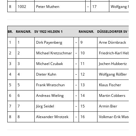
8
1002
Peter Muthen
–
17
Wolfgang Fried
BR.
RANGNR.
SV 1922 HILDEN 1
RANGNR.
DÜSSELDORFER SV 1854
1
1
Dirk Payenberg
–
9
Arne Dörnbrack
2
2
Michael Kretzschmar
–
10
Friedrich-Karl Hebeke
3
3
Michael Czubak
–
11
Jochen Hubbertz
4
4
Dieter Kuhn
–
12
Wolfgang Rößler
5
5
Frank Wratschun
–
13
Klaus Fischer
6
6
Andreas Wieling
–
14
Martin Cobbers
7
7
Jörg Seidel
–
15
Armin Bier
8
8
Alexander Mrotzek
–
16
Volkmar-Erik Waterk