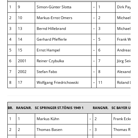
1
9
Simon-Günter Slotta
–
1
Dirk Payenb
2
10
Markus-Ernst Omers
–
2
Michael Kr
3
13
Bernd Hillebrand
–
3
Michael Cz
4
14
Gerhard Pfefferle
–
5
Frank Wrat
5
15
Ernst Hampel
–
6
Andreas Wie
6
2001
Reiner Czybulka
–
7
Jörg Seidel
7
2002
Stefan Fabo
–
8
Alexander 
8
17
Wolfgang Friedrichowski
–
11
Roland Leon
BR.
RANGNR.
SC SPRINGER ST.TÖNIS 1949 1
RANGNR.
SC BAYER UERD
1
1
Markus Kühn
–
2
Frank Eckert
2
2
Thomas Basen
–
3
Thomas Rupre