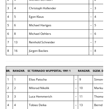
3
4
Christoph Hollender
–
3
4
5
Egon Klaus
–
4
5
6
Michael Hartges
–
5
6
8
Michael Oehlers
–
6
7
13
Reinhold Schneider
–
7
8
16
Jürgen Backes
–
8
BR.
RANGNR.
SC TORNADO WUPPERTAL 1991 1
RANGNR.
SGEM. DUIS
1
1
Elias Patscha
–
9
Simon-Günt
2
2
Milorad Nikolik
–
10
Markus-Er
3
3
Luca Hemmerich
–
11
Thomas Pl
4
4
Tobias Deika
–
13
Bernd Hill