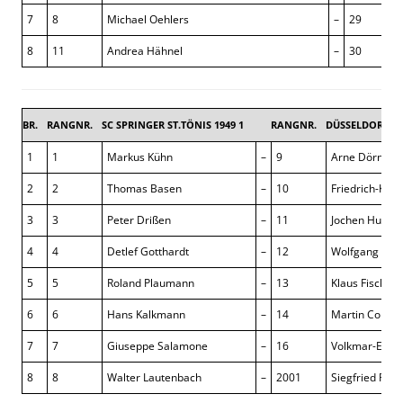
7
8
Michael Oehlers
–
29
8
11
Andrea Hähnel
–
30
BR.
RANGNR.
SC SPRINGER ST.TÖNIS 1949 1
RANGNR.
DÜSSELDORFER 
1
1
Markus Kühn
–
9
Arne Dörnbra
2
2
Thomas Basen
–
10
Friedrich-Kar
3
3
Peter Drißen
–
11
Jochen Hubber
4
4
Detlef Gotthardt
–
12
Wolfgang Rößl
5
5
Roland Plaumann
–
13
Klaus Fischer
6
6
Hans Kalkmann
–
14
Martin Cobbe
7
7
Giuseppe Salamone
–
16
Volkmar-Erik
8
8
Walter Lautenbach
–
2001
Siegfried Pall