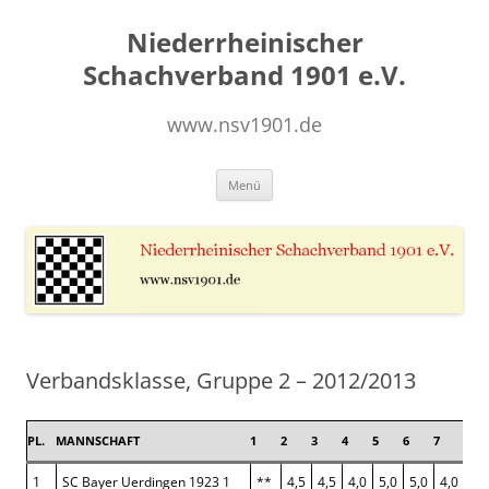
Zum
Inhalt
Niederrheinischer
springen
Schachverband 1901 e.V.
www.nsv1901.de
Menü
Verbandsklasse, Gruppe 2 – 2012/2013
PL.
MANNSCHAFT
1
2
3
4
5
6
7
8
1
SC Bayer Uerdingen 1923 1
**
4,5
4,5
4,0
5,0
5,0
4,0
4,5