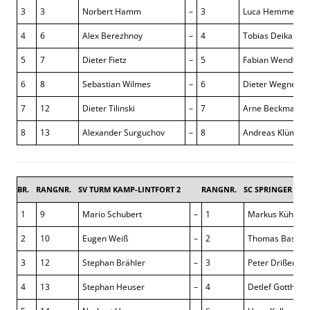
3
3
Norbert Hamm
–
3
Luca Hemmerich
4
6
Alex Berezhnoy
–
4
Tobias Deika
5
7
Dieter Fietz
–
5
Fabian Wendt
6
8
Sebastian Wilmes
–
6
Dieter Wegner
7
12
Dieter Tilinski
–
7
Arne Beckmann
8
13
Alexander Surguchov
–
8
Andreas Klümpe
BR.
RANGNR.
SV TURM KAMP-LINTFORT 2
RANGNR.
SC SPRINGER ST.T
1
9
Mario Schubert
–
1
Markus Kühn
2
10
Eugen Weiß
–
2
Thomas Basen
3
12
Stephan Brähler
–
3
Peter Drißen
4
13
Stephan Heuser
–
4
Detlef Gotthard