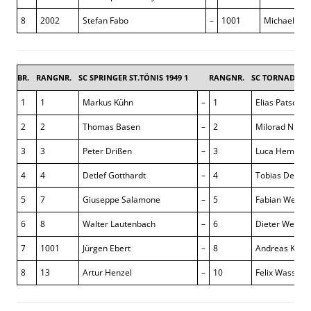
8
2002
Stefan Fabo
–
1001
Michael Han
BR.
RANGNR.
SC SPRINGER ST.TÖNIS 1949 1
RANGNR.
SC TORNADO W
1
1
Markus Kühn
–
1
Elias Patscha
2
2
Thomas Basen
–
2
Milorad Nikoli
3
3
Peter Drißen
–
3
Luca Hemmer
4
4
Detlef Gotthardt
–
4
Tobias Deika
5
7
Giuseppe Salamone
–
5
Fabian Wendt
6
8
Walter Lautenbach
–
6
Dieter Wegne
7
1001
Jürgen Ebert
–
8
Andreas Klüm
8
13
Artur Henzel
–
10
Felix Wasser