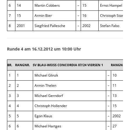
6
14
Martin Cobbers
–
15
Ernst Hampel
7
15
Armin Bier
–
16
Christoph Starosz
8
2001
Siegfried Pallesche
–
2002
Stefan Fabo
Runde 4 am 16.12.2012 um 10:00 Uhr
BR.
RANGNR.
SV BLAU-WEISS CONCORDIA 07/24 VIERSEN 1
RANGNR.
1
1
Michael Glinzk
–
10
2
2
Armin Thelen
–
11
3
3
Michael Gerndorf
–
13
4
4
Christoph Hollender
–
15
5
5
Egon Klaus
–
2002
6
6
Michael Hartges
–
27