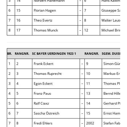
5
14
Norbert Hanemann
–
6
Hans Kalkmann
6
15
Florian Hagen
–
7
Giuseppe Sala
7
16
Theo Evertz
–
8
Walter Lautenb
8
17
Thomas Munck
–
12
Michael Brink
BR.
RANGNR.
SC BAYER UERDINGEN 1923 1
RANGNR.
SGEM. DUISBUR
1
2
Frank Eckert
–
9
Simon-Günter 
2
3
Thomas Ruprecht
–
10
Markus-Ernst
3
4
Egon Eckert
–
11
Thomas Plück
4
5
Franz Paus
–
13
Bernd Hillebr
5
6
Ralf Ciaxz
–
14
Gerhard Pfeffe
6
7
Sascha Östreich
–
15
Ernst Hampel
7
8
Fredi Ehlers
–
2002
Stefan Fabo