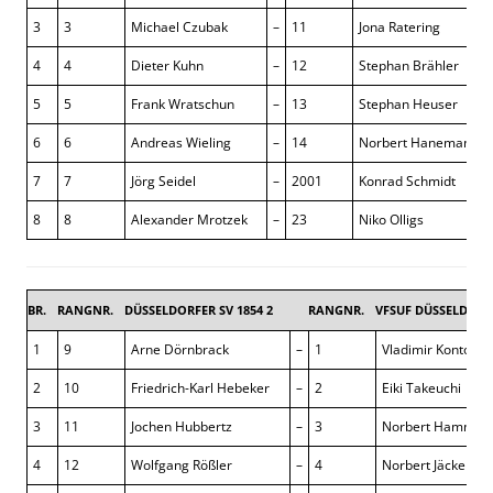
3
3
Michael Czubak
–
11
Jona Ratering
4
4
Dieter Kuhn
–
12
Stephan Brähler
5
5
Frank Wratschun
–
13
Stephan Heuser
6
6
Andreas Wieling
–
14
Norbert Hanemann
7
7
Jörg Seidel
–
2001
Konrad Schmidt
8
8
Alexander Mrotzek
–
23
Niko Olligs
BR.
RANGNR.
DÜSSELDORFER SV 1854 2
RANGNR.
VFSUF DÜSSELDORF
1
9
Arne Dörnbrack
–
1
Vladimir Kontorov
2
10
Friedrich-Karl Hebeker
–
2
Eiki Takeuchi
3
11
Jochen Hubbertz
–
3
Norbert Hamm
4
12
Wolfgang Rößler
–
4
Norbert Jäckel