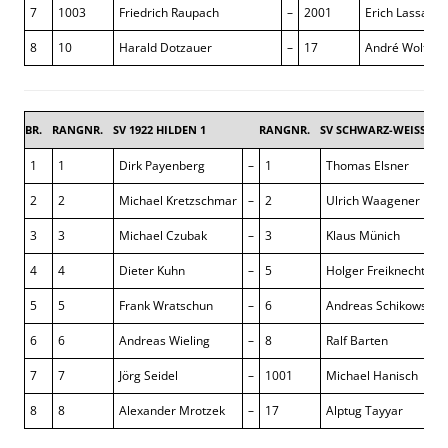
7
1003
Friedrich Raupach
–
2001
Erich Lassak
8
10
Harald Dotzauer
–
17
André Wolff
BR.
RANGNR.
SV 1922 HILDEN 1
RANGNR.
SV SCHWARZ-WEISS RE
1
1
Dirk Payenberg
–
1
Thomas Elsner
2
2
Michael Kretzschmar
–
2
Ulrich Waagener
3
3
Michael Czubak
–
3
Klaus Münich
4
4
Dieter Kuhn
–
5
Holger Freiknecht
5
5
Frank Wratschun
–
6
Andreas Schikowsky
6
6
Andreas Wieling
–
8
Ralf Barten
7
7
Jörg Seidel
–
1001
Michael Hanisch
8
8
Alexander Mrotzek
–
17
Alptug Tayyar