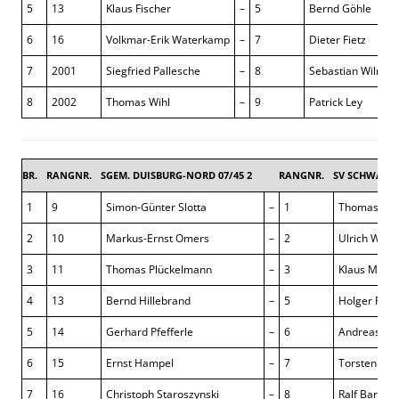
5
13
Klaus Fischer
–
5
Bernd Göhle
6
16
Volkmar-Erik Waterkamp
–
7
Dieter Fietz
7
2001
Siegfried Pallesche
–
8
Sebastian Wilmes
8
2002
Thomas Wihl
–
9
Patrick Ley
BR.
RANGNR.
SGEM. DUISBURG-NORD 07/45 2
RANGNR.
SV SCHWARZ-
1
9
Simon-Günter Slotta
–
1
Thomas Els
2
10
Markus-Ernst Omers
–
2
Ulrich Waa
3
11
Thomas Plückelmann
–
3
Klaus Münic
4
13
Bernd Hillebrand
–
5
Holger Frei
5
14
Gerhard Pfefferle
–
6
Andreas Sc
6
15
Ernst Hampel
–
7
Torsten Sch
7
16
Christoph Staroszynski
–
8
Ralf Barten