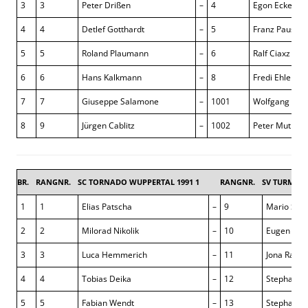
3
3
Peter Drißen
–
4
Egon Eckert
4
4
Detlef Gotthardt
–
5
Franz Paus
5
5
Roland Plaumann
–
6
Ralf Ciaxz
6
6
Hans Kalkmann
–
8
Fredi Ehlers
7
7
Giuseppe Salamone
–
1001
Wolfgang Thi
8
9
Jürgen Cablitz
–
1002
Peter Muthen
BR.
RANGNR.
SC TORNADO WUPPERTAL 1991 1
RANGNR.
SV TURM KA
1
1
Elias Patscha
–
9
Mario Sch
2
2
Milorad Nikolik
–
10
Eugen Wei
3
3
Luca Hemmerich
–
11
Jona Rater
4
4
Tobias Deika
–
12
Stephan Br
5
5
Fabian Wendt
–
13
Stephan H