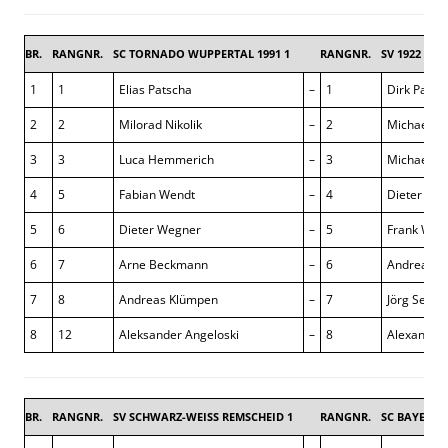
BR.
RANGNR.
SC TORNADO WUPPERTAL 1991 1
RANGNR.
SV 1922 HIL
1
1
Elias Patscha
–
1
Dirk Paye
2
2
Milorad Nikolik
–
2
Michael K
3
3
Luca Hemmerich
–
3
Michael C
4
5
Fabian Wendt
–
4
Dieter Kuh
5
6
Dieter Wegner
–
5
Frank Wra
6
7
Arne Beckmann
–
6
Andreas Wi
7
8
Andreas Klümpen
–
7
Jörg Seidel
8
12
Aleksander Angeloski
–
8
Alexander
BR.
RANGNR.
SV SCHWARZ-WEISS REMSCHEID 1
RANGNR.
SC BAYER U