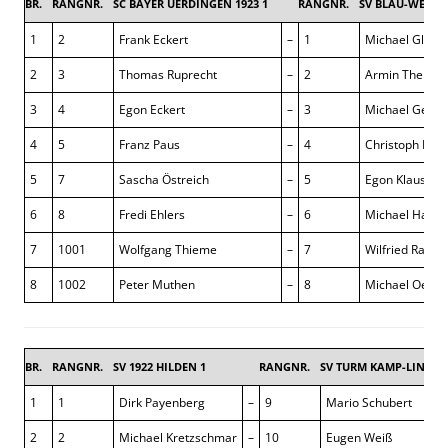
BR.
RANGNR.
SC BAYER UERDINGEN 1923 1
RANGNR.
SV BLAU-WEISS 
1
2
Frank Eckert
–
1
Michael Glinzk
2
3
Thomas Ruprecht
–
2
Armin Thelen
3
4
Egon Eckert
–
3
Michael Gernd
4
5
Franz Paus
–
4
Christoph Holl
5
7
Sascha Östreich
–
5
Egon Klaus
6
8
Fredi Ehlers
–
6
Michael Hartg
7
1001
Wolfgang Thieme
–
7
Wilfried Rahn
8
1002
Peter Muthen
–
8
Michael Oehle
BR.
RANGNR.
SV 1922 HILDEN 1
RANGNR.
SV TURM KAMP-LINTFO
1
1
Dirk Payenberg
–
9
Mario Schubert
2
2
Michael Kretzschmar
–
10
Eugen Weiß