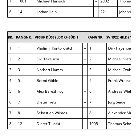
7
1001
Michael Hanisch
–
2002
Thomas Wi
8
14
Lothar Hein
–
22
Johann Paz
BR.
RANGNR.
VFSUF DÜSSELDORF-SÜD 1
RANGNR.
SV 1922 HILDEN 1
1
1
Vladimir Kontorovitch
–
1
Dirk Payenberg
2
2
Eiki Takeuchi
–
2
Michael Kretzsc
3
3
Norbert Hamm
–
3
Michael Czubak
4
5
Bernd Göhle
–
5
Frank Wratschun
5
6
Alex Berezhnoy
–
6
Andreas Wieling
6
7
Dieter Fietz
–
7
Jörg Seidel
7
8
Sebastian Wilmes
–
8
Alexander Mrotz
8
12
Dieter Tilinski
–
1005
Thomas Schwab