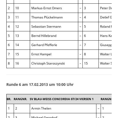
2
10
Markus-Ernst Omers
–
3
Peter Driße
3
11
Thomas Plückelmann
–
4
Detlef Gott
4
12
Sebastian Stermann
–
5
Roland Pla
5
13
Bernd Hillebrand
–
6
Hans Kalkm
6
14
Gerhard Pfefferle
–
7
Giuseppe S
7
15
Ernst Hampel
–
8
Walter Laut
8
16
Christoph Staroszynski
–
15
Walter Schül
Runde 6 am 17.02.2013 um 10:00 Uhr
BR.
RANGNR.
SV BLAU-WEISS CONCORDIA 07/24 VIERSEN 1
RANGNR.
1
2
Armin Thelen
–
1
2
3
Michael Gerndorf
–
2