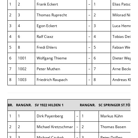
1
2
Frank Eckert
–
1
Elias Patscha
2
3
Thomas Ruprecht
–
2
Milorad Nikolik
3
4
Egon Eckert
–
3
Luca Hemmeri
4
6
Ralf Ciaxz
–
4
Tobias Deika
5
8
Fredi Ehlers
–
5
Fabian Wendt
6
1001
Wolfgang Thieme
–
6
Dieter Wegner
7
1002
Peter Muthen
–
7
Arne Beckman
8
1003
Friedrich Raupach
–
8
Andreas Klüm
BR.
RANGNR.
SV 1922 HILDEN 1
RANGNR.
SC SPRINGER ST.TÖNIS 
1
1
Dirk Payenberg
–
1
Markus Kühn
2
2
Michael Kretzschmar
–
2
Thomas Basen
3
3
Michael Czubak
–
3
Peter Drißen