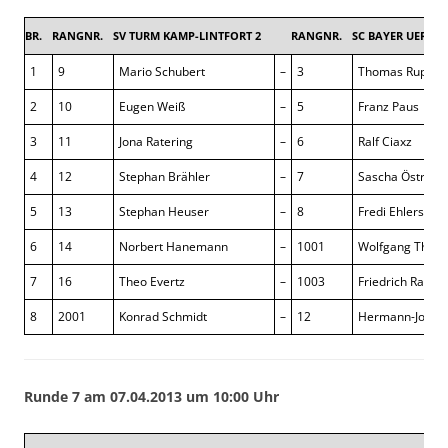
BR.
RANGNR.
SV TURM KAMP-LINTFORT 2
RANGNR.
SC BAYER UERDIN
1
9
Mario Schubert
–
3
Thomas Ruprec
2
10
Eugen Weiß
–
5
Franz Paus
3
11
Jona Ratering
–
6
Ralf Ciaxz
4
12
Stephan Brähler
–
7
Sascha Östreich
5
13
Stephan Heuser
–
8
Fredi Ehlers
6
14
Norbert Hanemann
–
1001
Wolfgang Thie
7
16
Theo Evertz
–
1003
Friedrich Raupa
8
2001
Konrad Schmidt
–
12
Hermann-Josef 
Runde 7 am 07.04.2013 um 10:00 Uhr