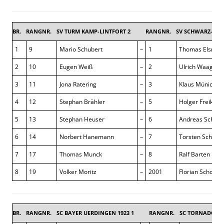
BR.
RANGNR.
SV TURM KAMP-LINTFORT 2
RANGNR.
SV SCHWARZ-WEI
1
9
Mario Schubert
–
1
Thomas Elsner
2
10
Eugen Weiß
–
2
Ulrich Waagene
3
11
Jona Ratering
–
3
Klaus Münich
4
12
Stephan Brähler
–
5
Holger Freiknec
5
13
Stephan Heuser
–
6
Andreas Schiko
6
14
Norbert Hanemann
–
7
Torsten Schmid
7
17
Thomas Munck
–
8
Ralf Barten
8
19
Volker Moritz
–
2001
Florian Scholz
BR.
RANGNR.
SC BAYER UERDINGEN 1923 1
RANGNR.
SC TORNADO WU