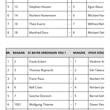
5
13
Stephan Heuser
–
5
Egon Klaus
6
14
Norbert Hanemann
–
6
Michael Hartge
7
16
Theo Evertz
–
7
Wilfried Rahn
8
18
Manfred Dors
–
8
Michael Oehler
BR.
RANGNR.
SC BAYER UERDINGEN 1923 1
RANGNR.
VFSUF DÜSSELD
1
2
Frank Eckert
–
1
Vladimir Konto
2
3
Thomas Ruprecht
–
2
Eiki Takeuchi
3
5
Franz Paus
–
3
Norbert Ham
4
6
Ralf Ciaxz
–
4
Norbert Jäckel
5
7
Sascha Östreich
–
5
Bernd Göhle
6
1001
Wolfgang Thieme
–
7
Dieter Fietz