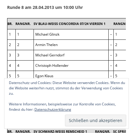
Runde 8 am 28.04.2013 um 10:00 Uhr
BR.
RANGNR.
SV BLAU-WEISS CONCORDIA 07/24 VIERSEN 1
RANGNR.
1
1
Michael Glinzk
–
1
2
2
Armin Thelen
–
2
3
3
Michael Gerndorf
–
3
4
4
Christoph Hollender
–
4
5
5
Egon Klaus
–
5
Datenschutz und Cookies: Diese Website verwendet Cookies. Wenn du
6
6
Michael Hartges
–
6
die Website weiterhin nutzt, stimmst du der Verwendung von Cookies
zu.
7
7
Wilfried Rahn
–
7
Weitere Informationen, beispielsweise zur Kontrolle von Cookies,
8
11
Andrea Hähnel
–
8
findest du hier:
Datenschutzerklärung
BR.
RANGNR.
SV SCHWARZ-WEISS REMSCHEID 1
RANGNR.
SC SPRINGER