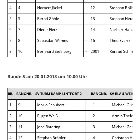
4
4
Norbert Jäckel
–
12
Stephan Brähler
5
5
Bernd Göhle
–
13
Stephan Heuser
6
7
Dieter Fietz
–
14
Norbert Hanema
7
8
Sebastian Wilmes
–
16
Theo Evertz
8
10
Bernhard Steinberg
–
2001
Konrad Schmidt
Runde 5 am 20.01.2013 um 10:00 Uhr
BR.
RANGNR.
SV TURM KAMP-LINTFORT 2
RANGNR.
SV BLAU-WEISS C
1
9
Mario Schubert
–
1
Michael Glinzk
2
10
Eugen Weiß
–
2
Armin Thelen
3
11
Jona Ratering
–
3
Michael Gerndo
4
12
Stephan Brähler
–
4
Christoph Holle