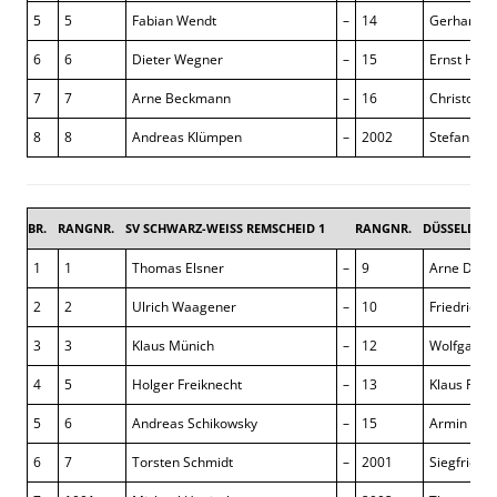
5
5
Fabian Wendt
–
14
Gerhard Pf
6
6
Dieter Wegner
–
15
Ernst Ham
7
7
Arne Beckmann
–
16
Christoph 
8
8
Andreas Klümpen
–
2002
Stefan Fab
BR.
RANGNR.
SV SCHWARZ-WEISS REMSCHEID 1
RANGNR.
DÜSSELDORF
1
1
Thomas Elsner
–
9
Arne Dörn
2
2
Ulrich Waagener
–
10
Friedrich-
3
3
Klaus Münich
–
12
Wolfgang 
4
5
Holger Freiknecht
–
13
Klaus Fisc
5
6
Andreas Schikowsky
–
15
Armin Bier
6
7
Torsten Schmidt
–
2001
Siegfried 