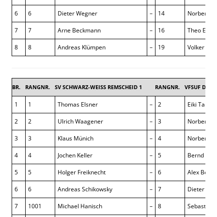
6
6
Dieter Wegner
–
14
Norbert 
7
7
Arne Beckmann
–
16
Theo Evert
8
8
Andreas Klümpen
–
19
Volker Mor
BR.
RANGNR.
SV SCHWARZ-WEISS REMSCHEID 1
RANGNR.
VFSUF DÜSS
1
1
Thomas Elsner
–
2
Eiki Takeuc
2
2
Ulrich Waagener
–
3
Norbert 
3
3
Klaus Münich
–
4
Norbert Jä
4
4
Jochen Keller
–
5
Bernd Göh
5
5
Holger Freiknecht
–
6
Alex Bere
6
6
Andreas Schikowsky
–
7
Dieter Fiet
7
1001
Michael Hanisch
–
8
Sebastian