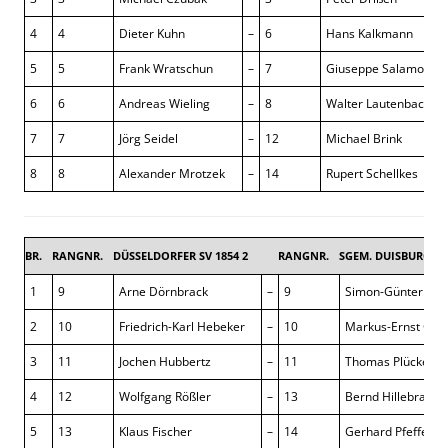
4
4
Dieter Kuhn
–
6
Hans Kalkmann
5
5
Frank Wratschun
–
7
Giuseppe Salamone
6
6
Andreas Wieling
–
8
Walter Lautenbach
7
7
Jörg Seidel
–
12
Michael Brink
8
8
Alexander Mrotzek
–
14
Rupert Schellkes
BR.
RANGNR.
DÜSSELDORFER SV 1854 2
RANGNR.
SGEM. DUISBURG-NO
1
9
Arne Dörnbrack
–
9
Simon-Günter Slot
2
10
Friedrich-Karl Hebeker
–
10
Markus-Ernst Om
3
11
Jochen Hubbertz
–
11
Thomas Plückelm
4
12
Wolfgang Rößler
–
13
Bernd Hillebrand
5
13
Klaus Fischer
–
14
Gerhard Pfefferle