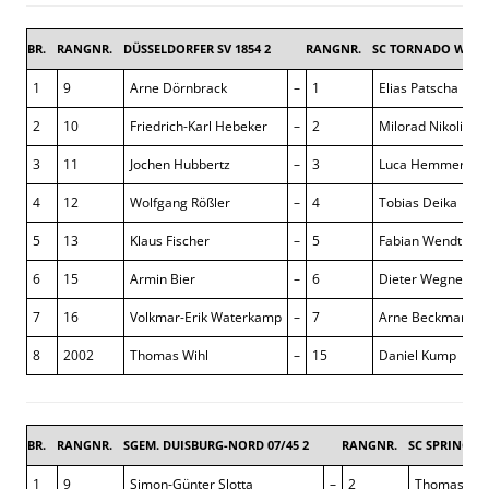
BR.
RANGNR.
DÜSSELDORFER SV 1854 2
RANGNR.
SC TORNADO WUPPE
1
9
Arne Dörnbrack
–
1
Elias Patscha
2
10
Friedrich-Karl Hebeker
–
2
Milorad Nikolik
3
11
Jochen Hubbertz
–
3
Luca Hemmerich
4
12
Wolfgang Rößler
–
4
Tobias Deika
5
13
Klaus Fischer
–
5
Fabian Wendt
6
15
Armin Bier
–
6
Dieter Wegner
7
16
Volkmar-Erik Waterkamp
–
7
Arne Beckmann
8
2002
Thomas Wihl
–
15
Daniel Kump
BR.
RANGNR.
SGEM. DUISBURG-NORD 07/45 2
RANGNR.
SC SPRINGER 
1
9
Simon-Günter Slotta
–
2
Thomas Ba