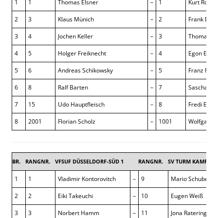
1
1
Thomas Elsner
–
1
Kurt Roen
2
3
Klaus Münich
–
2
Frank Ecke
3
4
Jochen Keller
–
3
Thomas Ru
4
5
Holger Freiknecht
–
4
Egon Ecker
5
6
Andreas Schikowsky
–
5
Franz Paus
6
8
Ralf Barten
–
7
Sascha Öst
7
15
Udo Hauptfleisch
–
8
Fredi Ehler
8
2001
Florian Scholz
–
1001
Wolfgang 
BR.
RANGNR.
VFSUF DÜSSELDORF-SÜD 1
RANGNR.
SV TURM KAMP-LI
1
1
Vladimir Kontorovitch
–
9
Mario Schubert
2
2
Eiki Takeuchi
–
10
Eugen Weiß
3
3
Norbert Hamm
–
11
Jona Ratering