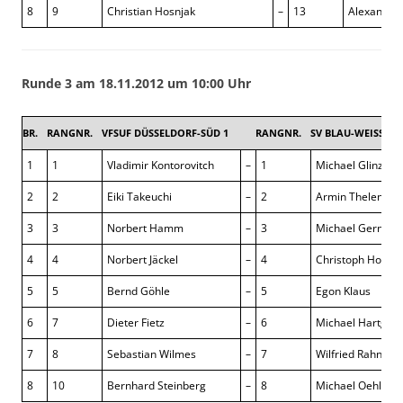
8
9
Christian Hosnjak
–
13
Alexander
Runde 3 am 18.11.2012 um 10:00 Uhr
BR.
RANGNR.
VFSUF DÜSSELDORF-SÜD 1
RANGNR.
SV BLAU-WEISS CO
1
1
Vladimir Kontorovitch
–
1
Michael Glinzk
2
2
Eiki Takeuchi
–
2
Armin Thelen
3
3
Norbert Hamm
–
3
Michael Gerndor
4
4
Norbert Jäckel
–
4
Christoph Hollen
5
5
Bernd Göhle
–
5
Egon Klaus
6
7
Dieter Fietz
–
6
Michael Hartges
7
8
Sebastian Wilmes
–
7
Wilfried Rahn
8
10
Bernhard Steinberg
–
8
Michael Oehlers