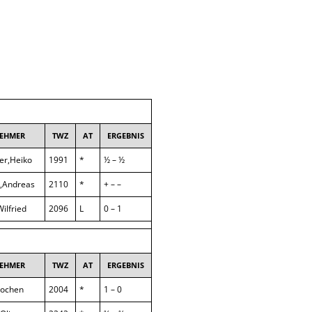
SAISON 2014/2015
SAISON 2015/2016
SAISON 2016/2017
SAISON 2017/2018
NEHMER
TWZ
AT
ERGEBNIS
SAISON 2018/2019
er,Heiko
1991
*
½ – ½
SAISON 2019/2021
r,Andreas
2110
*
+ – –
SAISON 2021/2022
Wilfried
2096
L
0 – 1
SAISON 2022/2023
SAISON 2023/2024
NEHMER
TWZ
AT
ERGEBNIS
SAISON 2024/2025
Jochen
2004
*
1 – 0