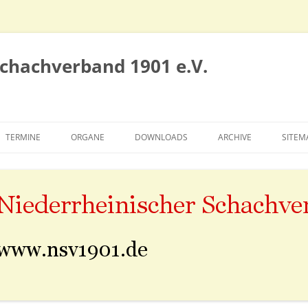
Schachverband 1901 e.V.
TERMINE
ORGANE
DOWNLOADS
ARCHIVE
SITEM
VORSTAND
SIEGERTAFELN
SPIELAUSSCHUSS
ALTE NSV-SEITE
EHRENRAT
SAISON 2010/2011
KONGRESS
SAISON 2011/2012
SAISON 2012/2013
SAISON 2013/2014