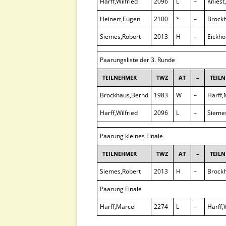
Harff,Wilfried
2096
L
–
Kniest
Heinert,Eugen
2100
*
–
Brock
Siemes,Robert
2013
H
–
Eickho
Paarungsliste der 3. Runde
TEILNEHMER
TWZ
AT
–
TEIL
Brockhaus,Bernd
1983
W
–
Harff,
Harff,Wilfried
2096
L
–
Sieme
Paarung kleines Finale
TEILNEHMER
TWZ
AT
–
TEIL
Siemes,Robert
2013
H
–
Brock
Paarung Finale
Harff,Marcel
2274
L
–
Harff,