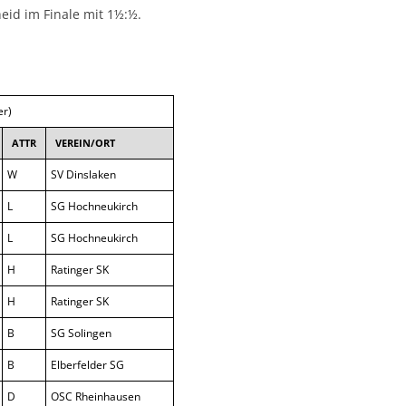
heid im Finale mit 1½:½.
er)
ATTR
VEREIN/ORT
W
SV Dinslaken
L
SG Hochneukirch
L
SG Hochneukirch
H
Ratinger SK
H
Ratinger SK
B
SG Solingen
B
Elberfelder SG
D
OSC Rheinhausen