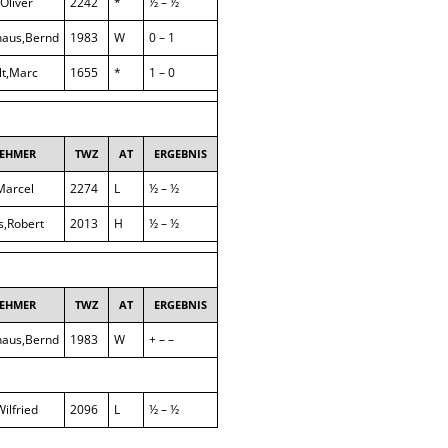
,Oliver
2242
*
½ – ½
SAISON 2025/2026
haus,Bernd
1983
W
0 – 1
lt,Marc
1655
*
1 – 0
NEHMER
TWZ
AT
ERGEBNIS
Marcel
2274
L
½ – ½
s,Robert
2013
H
½ – ½
NEHMER
TWZ
AT
ERGEBNIS
haus,Bernd
1983
W
+ – –
Wilfried
2096
L
½ – ½