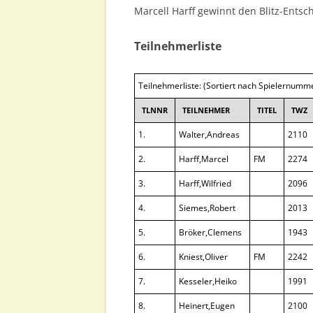
Marcell Harff gewinnt den Blitz-Entsc
Teilnehmerliste
Teilnehmerliste: (Sortiert nach Spielernumm
TLNNR
TEILNEHMER
TITEL
TWZ
1.
Walter,Andreas
2110
2.
Harff,Marcel
FM
2274
3.
Harff,Wilfried
2096
4.
Siemes,Robert
2013
5.
Bröker,Clemens
1943
6.
Kniest,Oliver
FM
2242
7.
Kesseler,Heiko
1991
8.
Heinert,Eugen
2100