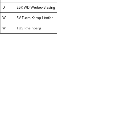
D
ESK WD Wedau-Bissing
W
SV Turm Kamp-Lintfor
W
TUS Rheinberg