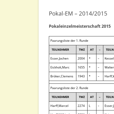
EINZELMEISTERSCHAFT
Pokal-EM – 2014/2015
POKAL-EM
Pokaleinzelmeisterschaft 2015
BLITZ-EM
Paarungsliste der 1. Runde
SCHNELLSCHACH-EM
TEILNEHMER
TWZ
AT
–
TEIL
SCHACH-960-EM
Esser,Jochen
2004
*
–
Kessel
Eickholt,Marc
1655
*
–
Walte
Bröker,Clemens
1943
*
–
Harff,
Paarungsliste der 2. Runde
TEILNEHMER
TWZ
AT
–
TEIL
Harff,Marcel
2274
L
–
Esser,