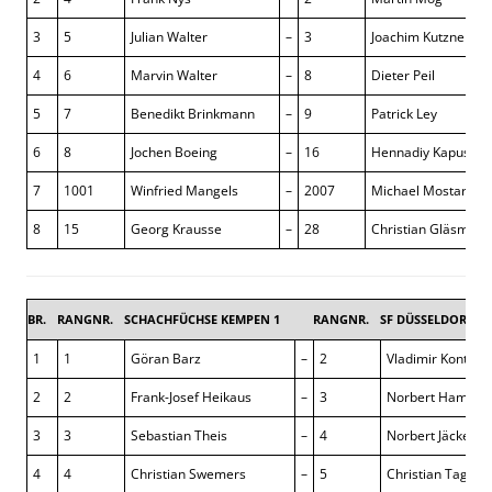
3
5
Julian Walter
–
3
Joachim Kutzner
4
6
Marvin Walter
–
8
Dieter Peil
5
7
Benedikt Brinkmann
–
9
Patrick Ley
6
8
Jochen Boeing
–
16
Hennadiy Kapustya
7
1001
Winfried Mangels
–
2007
Michael Mostardt
8
15
Georg Krausse
–
28
Christian Gläsmann
BR.
RANGNR.
SCHACHFÜCHSE KEMPEN 1
RANGNR.
SF DÜSSELDORF-S
1
1
Göran Barz
–
2
Vladimir Kontoro
2
2
Frank-Josef Heikaus
–
3
Norbert Hamm
3
3
Sebastian Theis
–
4
Norbert Jäckel
4
4
Christian Swemers
–
5
Christian Tagsol