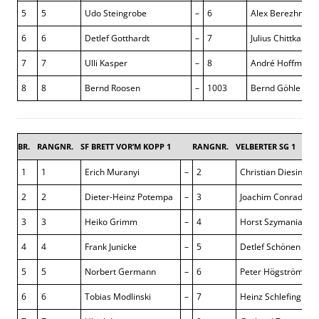
5
5
Udo Steingrobe
–
6
Alex Berezhnoy
6
6
Detlef Gotthardt
–
7
Julius Chittka
7
7
Ulli Kasper
–
8
André Hoffmann
8
8
Bernd Roosen
–
1003
Bernd Göhle
BR.
RANGNR.
SF BRETT VOR’M KOPP 1
RANGNR.
VELBERTER SG 1
6 
1
1
Erich Muranyi
–
2
Christian Diesing
1
2
2
Dieter-Heinz Potempa
–
3
Joachim Conrad
3
3
Heiko Grimm
–
4
Horst Szymaniak
1
4
4
Frank Junicke
–
5
Detlef Schönen
1
5
5
Norbert Germann
–
6
Peter Högström
6
6
Tobias Modlinski
–
7
Heinz Schlefing