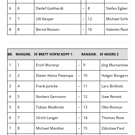
6
6
Detlef Gotthardt
–
8
Stefan Egbers
7
7
Ulli Kasper
–
12
Michael Schlüter
8
8
Bernd Roosen
–
16
Valentin Raskin
BR.
RANGNR.
SF BRETT VOR’M KOPP 1
RANGNR.
SF MOERS 2
1
1
Erich Muranyi
–
9
Jörg Mursaniow
2
2
Dieter-Heinz Potempa
–
10
Holger Bongers
3
4
Frank Junicke
–
11
Lars Birkholz
4
5
Norbert Germann
–
12
Uwe Remek
5
6
Tobias Modlinski
–
13
Otto Rivinius
6
7
Ulrich Langer
–
14
Thomas Rose
7
8
Michael Manthei
–
15
Zdzislaw Paul