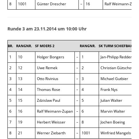
8
1001
Günter Drescher
–
16
Ralf Weimann-Zupa
Runde 3 am 23.11.2014 um 10:00 Uhr
BR.
RANGNR.
SF MOERS 2
RANGNR.
SK TURM SCHIEFBAHN 
1
10
Holger Bongers
–
1
Jan-Philipp Redder
2
12
Uwe Remek
–
2
Christian Gütschow
3
13
Otto Rivinius
–
3
Michael Gutbier
4
14
Thomas Rose
–
4
Frank Nys
5
15
Zdzislaw Paul
–
5
Julian Walter
6
16
Ralf Weimann-Zupan
–
6
Marvin Walter
7
19
Herbert Weisser
–
8
Jochen Boeing
8
21
Werner Ziebarth
–
1001
Winfried Mangels