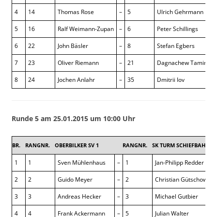
4
14
Thomas Rose
–
5
Ulrich Gehrmann
5
16
Ralf Weimann-Zupan
–
6
Peter Schillings
6
22
John Bäsler
–
8
Stefan Egbers
7
23
Oliver Riemann
–
21
Dagnachew Tamiru
8
24
Jochen Anlahr
–
35
Dmitrii Iov
Runde 5 am 25.01.2015 um 10:00 Uhr
BR.
RANGNR.
OBERBILKER SV 1
RANGNR.
SK TURM SCHIEFBAHN 1
1
1
Sven Mühlenhaus
–
1
Jan-Philipp Redder
2
2
Guido Meyer
–
2
Christian Gütschow
3
3
Andreas Hecker
–
3
Michael Gutbier
4
4
Frank Ackermann
–
5
Julian Walter