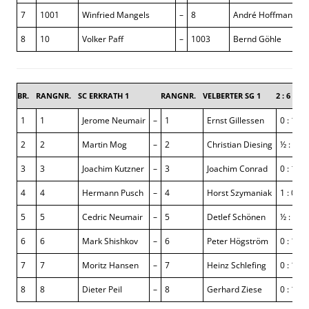
7
1001
Winfried Mangels
–
8
André Hoffmann
8
10
Volker Paff
–
1003
Bernd Göhle
BR.
RANGNR.
SC ERKRATH 1
RANGNR.
VELBERTER SG 1
2 : 6
1
1
Jerome Neumair
–
1
Ernst Gillessen
0 : 1
2
2
Martin Mog
–
2
Christian Diesing
½ : ½
3
3
Joachim Kutzner
–
3
Joachim Conrad
0 : 1
4
4
Hermann Pusch
–
4
Horst Szymaniak
1 : 0
5
5
Cedric Neumair
–
5
Detlef Schönen
½ : ½
6
6
Mark Shishkov
–
6
Peter Högström
0 : 1
7
7
Moritz Hansen
–
7
Heinz Schlefing
0 : 1
8
8
Dieter Peil
–
8
Gerhard Ziese
0 : 1