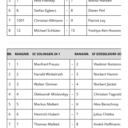
5
7
Felix Polinsky
–
7
Moritz Hansen
0 :
6
8
Stefan Egbers
–
8
Dieter Peil
+ :
7
1001
Christian Killmann
–
9
Patrick Ley
0 :
8
12
Michael Schlüter
–
15
Yoshiya-Ken Hosono
1 :
BR.
RANGNR.
SC SOLINGEN 24 1
RANGNR.
SF DÜSSELDORF-SÜD 1
1
1
Manfred Preuss
–
2
Vladimir Kontorovitch
2
2
Harald Winkelrath
–
3
Norbert Hamm
3
3
Walter Ommer
–
4
Norbert Jäckel
4
4
Oleksandr Mislavskyy
–
5
Christian Tagsold
5
5
Markus Malkeit
–
6
Alex Berezhnoy
6
6
Heinrich Hubert
–
7
Julius Chittka
7
7
Thomas Malkeit
–
8
André Hoffmann