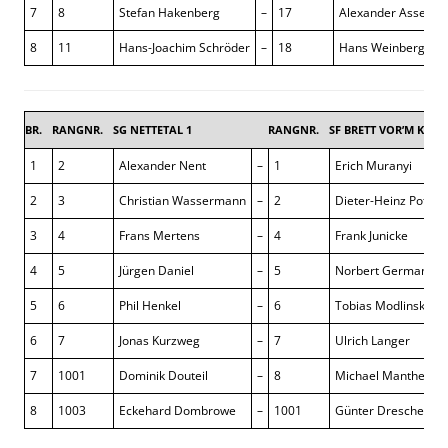
7
8
Stefan Hakenberg
–
17
Alexander Asselbo
8
11
Hans-Joachim Schröder
–
18
Hans Weinberger
BR.
RANGNR.
SG NETTETAL 1
RANGNR.
SF BRETT VOR’M KOPP
1
2
Alexander Nent
–
1
Erich Muranyi
2
3
Christian Wassermann
–
2
Dieter-Heinz Potem
3
4
Frans Mertens
–
4
Frank Junicke
4
5
Jürgen Daniel
–
5
Norbert Germann
5
6
Phil Henkel
–
6
Tobias Modlinski
6
7
Jonas Kurzweg
–
7
Ulrich Langer
7
1001
Dominik Douteil
–
8
Michael Manthei
8
1003
Eckehard Dombrowe
–
1001
Günter Drescher