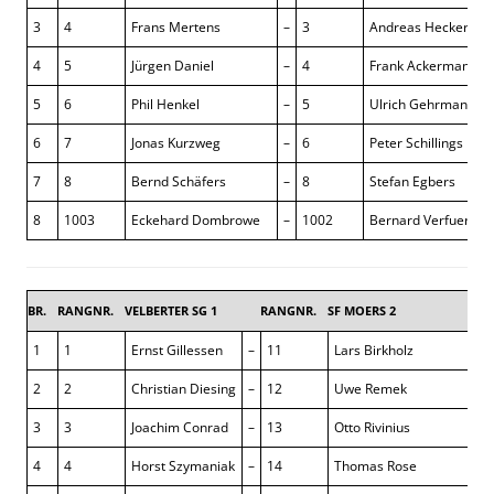
3
4
Frans Mertens
–
3
Andreas Hecker
4
5
Jürgen Daniel
–
4
Frank Ackermann
5
6
Phil Henkel
–
5
Ulrich Gehrmann
6
7
Jonas Kurzweg
–
6
Peter Schillings
7
8
Bernd Schäfers
–
8
Stefan Egbers
8
1003
Eckehard Dombrowe
–
1002
Bernard Verfuerden
BR.
RANGNR.
VELBERTER SG 1
RANGNR.
SF MOERS 2
4,5 :
1
1
Ernst Gillessen
–
11
Lars Birkholz
1 :
2
2
Christian Diesing
–
12
Uwe Remek
½ :
3
3
Joachim Conrad
–
13
Otto Rivinius
½ :
4
4
Horst Szymaniak
–
14
Thomas Rose
1 :