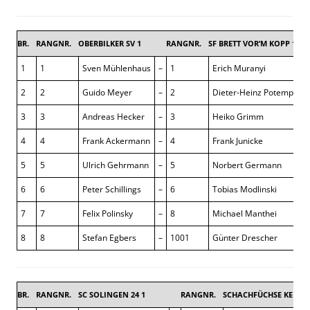
BR.
RANGNR.
OBERBILKER SV 1
RANGNR.
SF BRETT VOR’M KOPP 1
3
1
1
Sven Mühlenhaus
–
1
Erich Muranyi
2
2
Guido Meyer
–
2
Dieter-Heinz Potempa
3
3
Andreas Hecker
–
3
Heiko Grimm
4
4
Frank Ackermann
–
4
Frank Junicke
5
5
Ulrich Gehrmann
–
5
Norbert Germann
6
6
Peter Schillings
–
6
Tobias Modlinski
7
7
Felix Polinsky
–
8
Michael Manthei
8
8
Stefan Egbers
–
1001
Günter Drescher
BR.
RANGNR.
SC SOLINGEN 24 1
RANGNR.
SCHACHFÜCHSE KEMPE