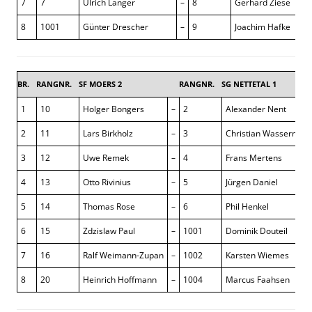
7
7
Ulrich Langer
–
8
Gerhard Ziese
8
1001
Günter Drescher
–
9
Joachim Hafke
1
BR.
RANGNR.
SF MOERS 2
RANGNR.
SG NETTETAL 1
1
10
Holger Bongers
–
2
Alexander Nent
2
11
Lars Birkholz
–
3
Christian Wasserman
3
12
Uwe Remek
–
4
Frans Mertens
4
13
Otto Rivinius
–
5
Jürgen Daniel
5
14
Thomas Rose
–
6
Phil Henkel
6
15
Zdzislaw Paul
–
1001
Dominik Douteil
7
16
Ralf Weimann-Zupan
–
1002
Karsten Wiemes
8
20
Heinrich Hoffmann
–
1004
Marcus Faahsen