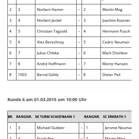
2
3
Norbert Hamm
–
2
Martin Mog
0 :
3
4
Norbert Jäckel
–
3
Joachim Kutzner
0 :
4
5
Christian Tagsold
–
4
Hermann Pusch
1 :
5
6
Alex Berezhnoy
–
5
Cedric Neumair
0 :
6
7
Julius Chittka
–
6
Mark Shishkov
– :
7
8
André Hoffmann
–
7
Moritz Hansen
½ 
8
1003
Bernd Göhle
–
8
Dieter Peil
½ 
Runde 6 am 01.03.2015 um 10:00 Uhr
BR.
RANGNR.
SK TURM SCHIEFBAHN 1
RANGNR.
SC ERKRATH 1
1
3
Michael Gutbier
–
1
Jerome Neumair
2
4
Frank Nys
–
2
Martin Mog