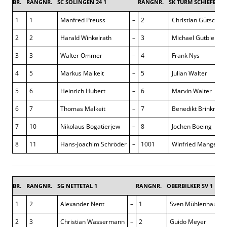
BR.
RANGNR.
SC SOLINGEN 24 1
RANGNR.
SK TURM SCHIEFBAH
1
1
Manfred Preuss
–
2
Christian Gütschow
2
2
Harald Winkelrath
–
3
Michael Gutbier
3
3
Walter Ommer
–
4
Frank Nys
4
5
Markus Malkeit
–
5
Julian Walter
5
6
Heinrich Hubert
–
6
Marvin Walter
6
7
Thomas Malkeit
–
7
Benedikt Brinkman
7
10
Nikolaus Bogatierjew
–
8
Jochen Boeing
8
11
Hans-Joachim Schröder
–
1001
Winfried Mangels
BR.
RANGNR.
SG NETTETAL 1
RANGNR.
OBERBILKER SV 1
1
2
Alexander Nent
–
1
Sven Mühlenhaus
2
3
Christian Wassermann
–
2
Guido Meyer