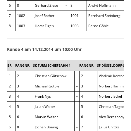
6
8
Gerhard Ziese
–
8
André Hoffmann
1 
7
1002
Josef Rother
–
1001
Bernhard Steinberg
½ 
8
1003
Horst Eigen
–
1003
Bernd Göhle
½ 
Runde 4 am 14.12.2014 um 10:00 Uhr
BR.
RANGNR.
SK TURM SCHIEFBAHN 1
RANGNR.
SF DÜSSELDORF-SÜD
1
2
Christian Gütschow
–
2
Vladimir Kontorovit
2
3
Michael Gutbier
–
3
Norbert Hamm
3
4
Frank Nys
–
4
Norbert Jäckel
4
5
Julian Walter
–
5
Christian Tagsold
5
6
Marvin Walter
–
6
Alex Berezhnoy
6
8
Jochen Boeing
–
7
Julius Chittka