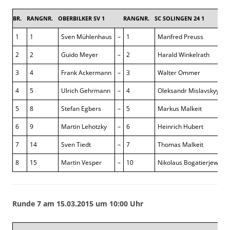
BR.
RANGNR.
OBERBILKER SV 1
RANGNR.
SC SOLINGEN 24 1
7 :
1
1
Sven Mühlenhaus
–
1
Manfred Preuss
+ 
2
2
Guido Meyer
–
2
Harald Winkelrath
1 
3
4
Frank Ackermann
–
3
Walter Ommer
1 
4
5
Ulrich Gehrmann
–
4
Oleksandr Mislavskyy
+ 
5
8
Stefan Egbers
–
5
Markus Malkeit
½
6
9
Martin Lehotzky
–
6
Heinrich Hubert
1 
7
14
Sven Tiedt
–
7
Thomas Malkeit
½
8
15
Martin Vesper
–
10
Nikolaus Bogatierjew
1 
Runde 7 am 15.03.2015 um 10:00 Uhr