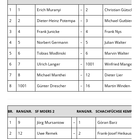
1
1
Erich Muranyi
–
2
Christian Gütschow
2
2
Dieter-Heinz Potempa
–
3
Michael Gutbier
3
4
Frank Junicke
–
4
Frank Nys
4
5
Norbert Germann
–
5
Julian Walter
5
6
Tobias Modlinski
–
6
Marvin Walter
6
7
Ulrich Langer
–
1001
Winfried Mangels
7
8
Michael Manthei
–
12
Dieter Lier
8
1001
Günter Drescher
–
16
Martin Winden
BR.
RANGNR.
SF MOERS 2
RANGNR.
SCHACHFÜCHSE KEMPEN 
1
9
Jörg Mursaniow
–
1
Göran Barz
2
12
Uwe Remek
–
2
Frank-Josef Heikaus