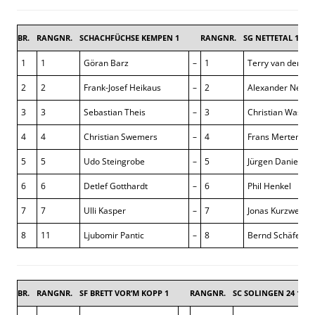
BR.
RANGNR.
SCHACHFÜCHSE KEMPEN 1
RANGNR.
SG NETTETAL 1
1
1
Göran Barz
–
1
Terry van der Ve
2
2
Frank-Josef Heikaus
–
2
Alexander Nent
3
3
Sebastian Theis
–
3
Christian Wasse
4
4
Christian Swemers
–
4
Frans Mertens
5
5
Udo Steingrobe
–
5
Jürgen Daniel
6
6
Detlef Gotthardt
–
6
Phil Henkel
7
7
Ulli Kasper
–
7
Jonas Kurzweg
8
11
Ljubomir Pantic
–
8
Bernd Schäfers
BR.
RANGNR.
SF BRETT VOR’M KOPP 1
RANGNR.
SC SOLINGEN 24 1
6