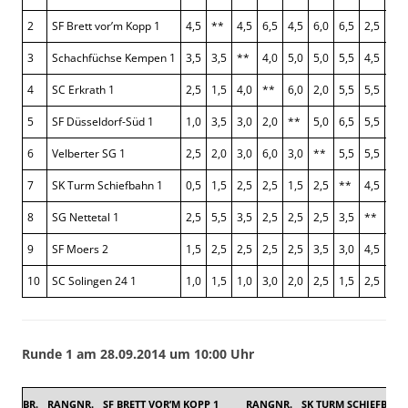
2
SF Brett vor’m Kopp 1
4,5
**
4,5
6,5
4,5
6,0
6,5
2,5
5,5
3
Schachfüchse Kempen 1
3,5
3,5
**
4,0
5,0
5,0
5,5
4,5
5,5
4
SC Erkrath 1
2,5
1,5
4,0
**
6,0
2,0
5,5
5,5
5,5
5
SF Düsseldorf-Süd 1
1,0
3,5
3,0
2,0
**
5,0
6,5
5,5
5,5
6
Velberter SG 1
2,5
2,0
3,0
6,0
3,0
**
5,5
5,5
4,5
7
SK Turm Schiefbahn 1
0,5
1,5
2,5
2,5
1,5
2,5
**
4,5
5,0
8
SG Nettetal 1
2,5
5,5
3,5
2,5
2,5
2,5
3,5
**
3,5
9
SF Moers 2
1,5
2,5
2,5
2,5
2,5
3,5
3,0
4,5
**
10
SC Solingen 24 1
1,0
1,5
1,0
3,0
2,0
2,5
1,5
2,5
3,0
Runde 1 am 28.09.2014 um 10:00 Uhr
BR.
RANGNR.
SF BRETT VOR’M KOPP 1
RANGNR.
SK TURM SCHIEFBAH