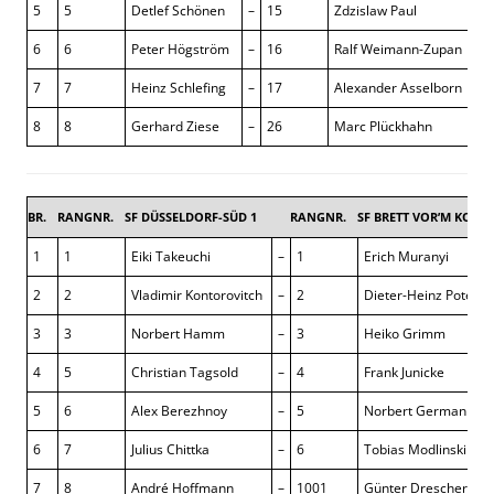
5
5
Detlef Schönen
–
15
Zdzislaw Paul
0 :
6
6
Peter Högström
–
16
Ralf Weimann-Zupan
½ :
7
7
Heinz Schlefing
–
17
Alexander Asselborn
0 :
8
8
Gerhard Ziese
–
26
Marc Plückhahn
1 :
BR.
RANGNR.
SF DÜSSELDORF-SÜD 1
RANGNR.
SF BRETT VOR’M KOPP 
1
1
Eiki Takeuchi
–
1
Erich Muranyi
2
2
Vladimir Kontorovitch
–
2
Dieter-Heinz Potemp
3
3
Norbert Hamm
–
3
Heiko Grimm
4
5
Christian Tagsold
–
4
Frank Junicke
5
6
Alex Berezhnoy
–
5
Norbert Germann
6
7
Julius Chittka
–
6
Tobias Modlinski
7
8
André Hoffmann
–
1001
Günter Drescher