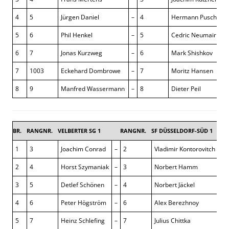
4
5
Jürgen Daniel
–
4
Hermann Pusch
1 
5
6
Phil Henkel
–
5
Cedric Neumair
0 
6
7
Jonas Kurzweg
–
6
Mark Shishkov
0 
7
1003
Eckehard Dombrowe
–
7
Moritz Hansen
½
8
9
Manfred Wassermann
–
8
Dieter Peil
½
BR.
RANGNR.
VELBERTER SG 1
RANGNR.
SF DÜSSELDORF-SÜD 1
3 : 
1
3
Joachim Conrad
–
2
Vladimir Kontorovitch
0 
2
4
Horst Szymaniak
–
3
Norbert Hamm
0 
3
5
Detlef Schönen
–
4
Norbert Jäckel
½ 
4
6
Peter Högström
–
6
Alex Berezhnoy
½ 
5
7
Heinz Schlefing
–
7
Julius Chittka
0 