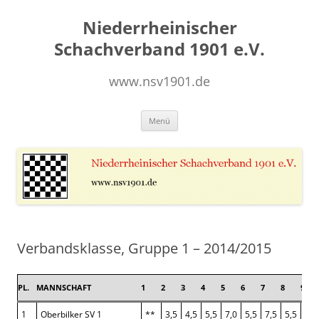
Zum
Inhalt
Niederrheinischer
springen
Schachverband 1901 e.V.
www.nsv1901.de
Menü
Verbandsklasse, Gruppe 1 – 2014/2015
PL.
MANNSCHAFT
1
2
3
4
5
6
7
8
9
1
Oberbilker SV 1
**
3,5
4,5
5,5
7,0
5,5
7,5
5,5
6,5