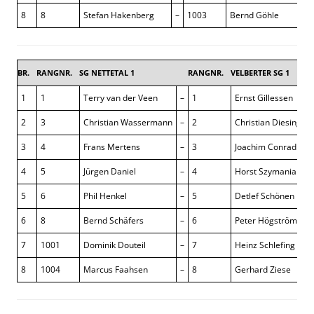
8
8
Stefan Hakenberg
–
1003
Bernd Göhle
BR.
RANGNR.
SG NETTETAL 1
RANGNR.
VELBERTER SG 1
2,5
1
1
Terry van der Veen
–
1
Ernst Gillessen
½
2
3
Christian Wassermann
–
2
Christian Diesing
1
3
4
Frans Mertens
–
3
Joachim Conrad
0
4
5
Jürgen Daniel
–
4
Horst Szymaniak
½
5
6
Phil Henkel
–
5
Detlef Schönen
0
6
8
Bernd Schäfers
–
6
Peter Högström
½
7
1001
Dominik Douteil
–
7
Heinz Schlefing
0
8
1004
Marcus Faahsen
–
8
Gerhard Ziese
0