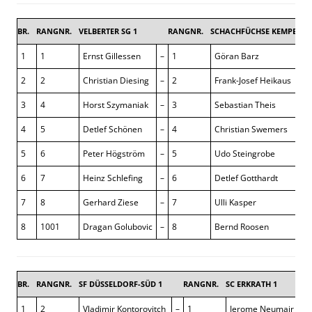
BR.
RANGNR.
VELBERTER SG 1
RANGNR.
SCHACHFÜCHSE KEMPEN 1
1
1
Ernst Gillessen
–
1
Göran Barz
2
2
Christian Diesing
–
2
Frank-Josef Heikaus
3
4
Horst Szymaniak
–
3
Sebastian Theis
4
5
Detlef Schönen
–
4
Christian Swemers
5
6
Peter Högström
–
5
Udo Steingrobe
6
7
Heinz Schlefing
–
6
Detlef Gotthardt
7
8
Gerhard Ziese
–
7
Ulli Kasper
8
1001
Dragan Golubovic
–
8
Bernd Roosen
BR.
RANGNR.
SF DÜSSELDORF-SÜD 1
RANGNR.
SC ERKRATH 1
2 : 6
1
2
Vladimir Kontorovitch
–
1
Jerome Neumair
0 :