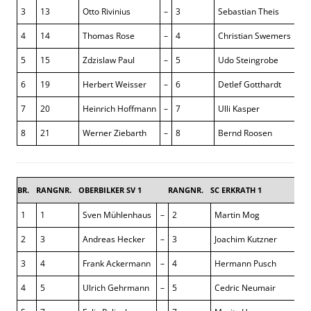
3
13
Otto Rivinius
–
3
Sebastian Theis
4
14
Thomas Rose
–
4
Christian Swemers
5
15
Zdzislaw Paul
–
5
Udo Steingrobe
6
19
Herbert Weisser
–
6
Detlef Gotthardt
7
20
Heinrich Hoffmann
–
7
Ulli Kasper
8
21
Werner Ziebarth
–
8
Bernd Roosen
BR.
RANGNR.
OBERBILKER SV 1
RANGNR.
SC ERKRATH 1
5,5 
1
1
Sven Mühlenhaus
–
2
Martin Mog
½ 
2
3
Andreas Hecker
–
3
Joachim Kutzner
+ :
3
4
Frank Ackermann
–
4
Hermann Pusch
1 :
4
5
Ulrich Gehrmann
–
5
Cedric Neumair
1 :