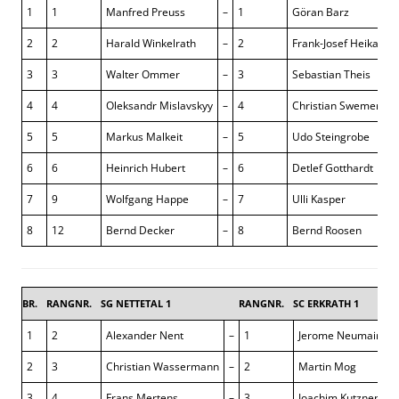
1
1
Manfred Preuss
–
1
Göran Barz
2
2
Harald Winkelrath
–
2
Frank-Josef Heikaus
3
3
Walter Ommer
–
3
Sebastian Theis
4
4
Oleksandr Mislavskyy
–
4
Christian Swemers
5
5
Markus Malkeit
–
5
Udo Steingrobe
6
6
Heinrich Hubert
–
6
Detlef Gotthardt
7
9
Wolfgang Happe
–
7
Ulli Kasper
8
12
Bernd Decker
–
8
Bernd Roosen
BR.
RANGNR.
SG NETTETAL 1
RANGNR.
SC ERKRATH 1
2,5
1
2
Alexander Nent
–
1
Jerome Neumair
0 
2
3
Christian Wassermann
–
2
Martin Mog
½
3
4
Frans Mertens
–
3
Joachim Kutzner
0 