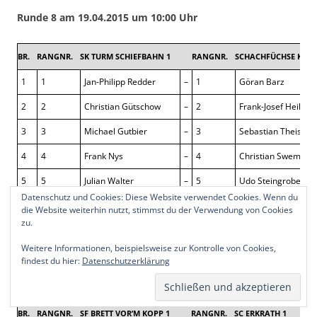
Runde 8 am 19.04.2015 um 10:00 Uhr
BR.
RANGNR.
SK TURM SCHIEFBAHN 1
RANGNR.
SCHACHFÜCHSE KEM
1
1
Jan-Philipp Redder
–
1
Göran Barz
2
2
Christian Gütschow
–
2
Frank-Josef Heikaus
3
3
Michael Gutbier
–
3
Sebastian Theis
4
4
Frank Nys
–
4
Christian Swemers
5
5
Julian Walter
–
5
Udo Steingrobe
Datenschutz und Cookies: Diese Website verwendet Cookies. Wenn du
6
6
Marvin Walter
–
6
Detlef Gotthardt
die Website weiterhin nutzt, stimmst du der Verwendung von Cookies
zu.
7
7
Benedikt Brinkmann
–
7
Ulli Kasper
Weitere Informationen, beispielsweise zur Kontrolle von Cookies,
8
8
Jochen Boeing
–
11
Ljubomir Pantic
findest du hier:
Datenschutzerklärung
BR.
RANGNR.
SF BRETT VOR’M KOPP 1
RANGNR.
SC ERKRATH 1