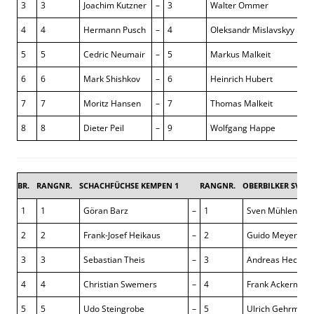
3
3
Joachim Kutzner
–
3
Walter Ommer
½ :
4
4
Hermann Pusch
–
4
Oleksandr Mislavskyy
½ :
5
5
Cedric Neumair
–
5
Markus Malkeit
1 :
6
6
Mark Shishkov
–
6
Heinrich Hubert
½ :
7
7
Moritz Hansen
–
7
Thomas Malkeit
1 :
8
8
Dieter Peil
–
9
Wolfgang Happe
½ :
BR.
RANGNR.
SCHACHFÜCHSE KEMPEN 1
RANGNR.
OBERBILKER SV 1
1
1
Göran Barz
–
1
Sven Mühlenhau
2
2
Frank-Josef Heikaus
–
2
Guido Meyer
3
3
Sebastian Theis
–
3
Andreas Hecker
4
4
Christian Swemers
–
4
Frank Ackerman
5
5
Udo Steingrobe
–
5
Ulrich Gehrmann