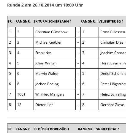
Runde 2 am 26.10.2014 um 10:00 Uhr
BR.
RANGNR.
SK TURM SCHIEFBAHN 1
RANGNR.
VELBERTER SG 1
2,
1
2
Christian Gütschow
–
1
Ernst Gillessen
2
3
Michael Gutbier
–
2
Christian Diesing
3
4
Frank Nys
–
3
Joachim Conrad
4
5
Julian Walter
–
4
Horst Szymaniak
5
6
Marvin Walter
–
5
Detlef Schönen
6
8
Jochen Boeing
–
6
Peter Högström
7
1001
Winfried Mangels
–
7
Heinz Schlefing
8
12
Dieter Lier
–
8
Gerhard Ziese
BR.
RANGNR.
SF DÜSSELDORF-SÜD 1
RANGNR.
SG NETTETAL 1