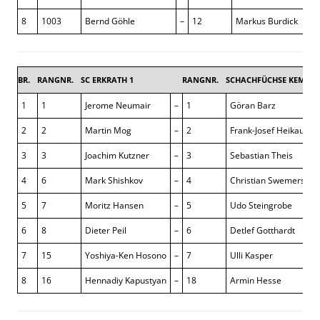
8
1003
Bernd Göhle
–
12
Markus Burdick
BR.
RANGNR.
SC ERKRATH 1
RANGNR.
SCHACHFÜCHSE KEMPEN
1
1
Jerome Neumair
–
1
Göran Barz
2
2
Martin Mog
–
2
Frank-Josef Heikaus
3
3
Joachim Kutzner
–
3
Sebastian Theis
4
6
Mark Shishkov
–
4
Christian Swemers
5
7
Moritz Hansen
–
5
Udo Steingrobe
6
8
Dieter Peil
–
6
Detlef Gotthardt
7
15
Yoshiya-Ken Hosono
–
7
Ulli Kasper
8
16
Hennadiy Kapustyan
–
18
Armin Hesse