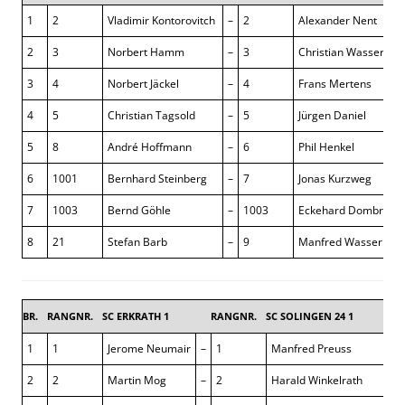
1
2
Vladimir Kontorovitch
–
2
Alexander Nent
2
3
Norbert Hamm
–
3
Christian Wasserma
3
4
Norbert Jäckel
–
4
Frans Mertens
4
5
Christian Tagsold
–
5
Jürgen Daniel
5
8
André Hoffmann
–
6
Phil Henkel
6
1001
Bernhard Steinberg
–
7
Jonas Kurzweg
7
1003
Bernd Göhle
–
1003
Eckehard Dombrowe
8
21
Stefan Barb
–
9
Manfred Wasserma
BR.
RANGNR.
SC ERKRATH 1
RANGNR.
SC SOLINGEN 24 1
5 : 3
1
1
Jerome Neumair
–
1
Manfred Preuss
1 :
2
2
Martin Mog
–
2
Harald Winkelrath
0 :