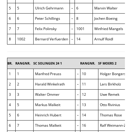
5
5
Ulrich Gehrmann
–
6
Marvin Walter
6
6
Peter Schillings
–
8
Jochen Boeing
7
7
Felix Polinsky
–
1001
Winfried Mangels
8
1002
Bernard Verfuerden
–
14
Arnulf Roidl
BR.
RANGNR.
SC SOLINGEN 24 1
RANGNR.
SF MOERS 2
1
1
Manfred Preuss
–
10
Holger Bongers
2
2
Harald Winkelrath
–
11
Lars Birkholz
3
3
Walter Ommer
–
12
Uwe Remek
4
5
Markus Malkeit
–
13
Otto Rivinius
5
6
Heinrich Hubert
–
14
Thomas Rose
6
7
Thomas Malkeit
–
16
Ralf Weimann-Zup