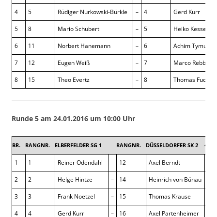
4
5
Rüdiger Nurkowski-Bürkle
–
4
Gerd Kurr
5
8
Mario Schubert
–
5
Heiko Kesseler
6
11
Norbert Hanemann
–
6
Achim Tymura
7
12
Eugen Weiß
–
7
Marco Rebbe
8
15
Theo Evertz
–
8
Thomas Fuchs
Runde 5 am 24.01.2016 um 10:00 Uhr
BR.
RANGNR.
ELBERFELDER SG 1
RANGNR.
DÜSSELDORFER SK 2
4 : 4
1
1
Reiner Odendahl
–
12
Axel Berndt
½ :
2
2
Helge Hintze
–
14
Heinrich von Bünau
1 : 
3
3
Frank Noetzel
–
15
Thomas Krause
½ :
4
4
Gerd Kurr
–
16
Axel Partenheimer
½ :