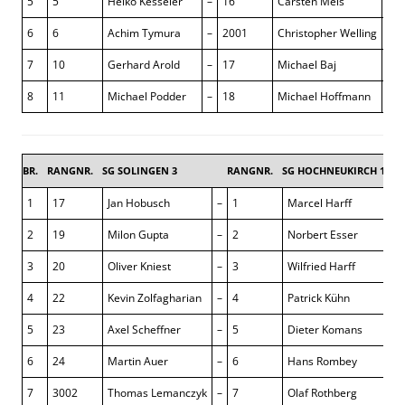
5
5
Heiko Kesseler
–
16
Carsten Meis
1 : 
6
6
Achim Tymura
–
2001
Christopher Welling
1 : 
7
10
Gerhard Arold
–
17
Michael Baj
1 : 
8
11
Michael Podder
–
18
Michael Hoffmann
½ :
BR.
RANGNR.
SG SOLINGEN 3
RANGNR.
SG HOCHNEUKIRCH 1
6 
1
17
Jan Hobusch
–
1
Marcel Harff
2
19
Milon Gupta
–
2
Norbert Esser
3
20
Oliver Kniest
–
3
Wilfried Harff
4
22
Kevin Zolfagharian
–
4
Patrick Kühn
5
23
Axel Scheffner
–
5
Dieter Komans
6
24
Martin Auer
–
6
Hans Rombey
7
3002
Thomas Lemanczyk
–
7
Olaf Rothberg