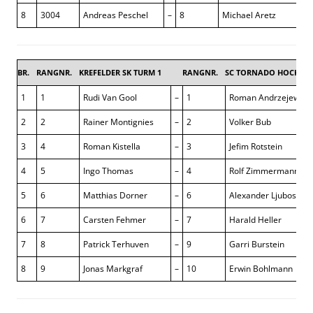
8
3004
Andreas Peschel
–
8
Michael Aretz
BR.
RANGNR.
KREFELDER SK TURM 1
RANGNR.
SC TORNADO HOCHNEU
1
1
Rudi Van Gool
–
1
Roman Andrzejewski
2
2
Rainer Montignies
–
2
Volker Bub
3
4
Roman Kistella
–
3
Jefim Rotstein
4
5
Ingo Thomas
–
4
Rolf Zimmermann
5
6
Matthias Dorner
–
6
Alexander Ljuboschiz
6
7
Carsten Fehmer
–
7
Harald Heller
7
8
Patrick Terhuven
–
9
Garri Burstein
8
9
Jonas Markgraf
–
10
Erwin Bohlmann