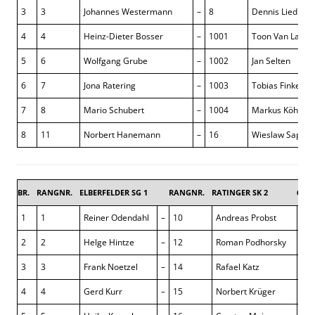
3
3
Johannes Westermann
–
8
Dennis Liedma
4
4
Heinz-Dieter Bosser
–
1001
Toon Van Lanen
5
6
Wolfgang Grube
–
1002
Jan Selten
6
7
Jona Ratering
–
1003
Tobias Finke
7
8
Mario Schubert
–
1004
Markus Köhler
8
11
Norbert Hanemann
–
16
Wieslaw Sapkow
BR.
RANGNR.
ELBERFELDER SG 1
RANGNR.
RATINGER SK 2
6 : 2
1
1
Reiner Odendahl
–
10
Andreas Probst
½ :
2
2
Helge Hintze
–
12
Roman Podhorsky
0 : 
3
3
Frank Noetzel
–
14
Rafael Katz
1 : 
4
4
Gerd Kurr
–
15
Norbert Krüger
1 : 