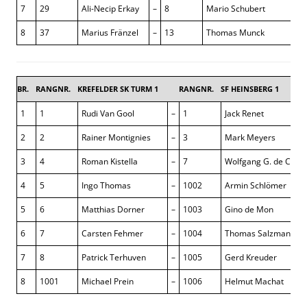
7
29
Ali-Necip Erkay
–
8
Mario Schubert
8
37
Marius Fränzel
–
13
Thomas Munck
BR.
RANGNR.
KREFELDER SK TURM 1
RANGNR.
SF HEINSBERG 1
1
1
Rudi Van Gool
–
1
Jack Renet
2
2
Rainer Montignies
–
3
Mark Meyers
3
4
Roman Kistella
–
7
Wolfgang G. de Caute
4
5
Ingo Thomas
–
1002
Armin Schlömer
5
6
Matthias Dorner
–
1003
Gino de Mon
6
7
Carsten Fehmer
–
1004
Thomas Salzmann
7
8
Patrick Terhuven
–
1005
Gerd Kreuder
8
1001
Michael Prein
–
1006
Helmut Machat