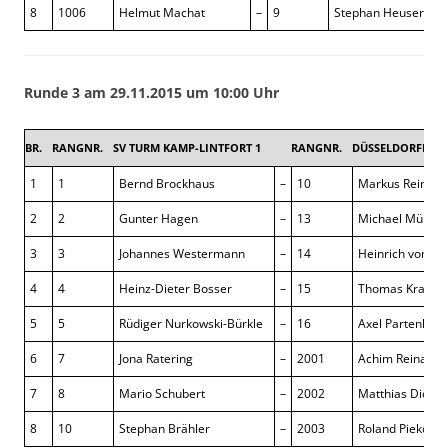
8
1006
Helmut Machat
–
9
Stephan Heuser
Runde 3 am 29.11.2015 um 10:00 Uhr
BR.
RANGNR.
SV TURM KAMP-LINTFORT 1
RANGNR.
DÜSSELDORFER S
1
1
Bernd Brockhaus
–
10
Markus Reinke
2
2
Gunter Hagen
–
13
Michael Müller
3
3
Johannes Westermann
–
14
Heinrich von B
4
4
Heinz-Dieter Bosser
–
15
Thomas Krause
5
5
Rüdiger Nurkowski-Bürkle
–
16
Axel Partenhei
6
7
Jona Ratering
–
2001
Achim Reinartz
7
8
Mario Schubert
–
2002
Matthias Dick
8
10
Stephan Brähler
–
2003
Roland Piekorz