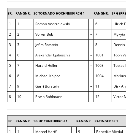
BR.
RANGNR.
SC TORNADO HOCHNEUKIRCH 1
RANGNR.
SF GERRESHE
1
1
Roman Andrzejewski
–
6
Ulrich Dres
2
2
Volker Bub
–
7
Mykyta Vol
3
3
Jefim Rotstein
–
8
Dennis Lie
4
6
Alexander Ljuboschiz
–
1001
Toon Van L
5
7
Harald Heller
–
1003
Tobias Fink
6
8
Michael Knippel
–
1004
Markus Köh
7
9
Garri Burstein
–
11
Dirk Anger
8
10
Erwin Bohlmann
–
12
Victor Mais
BR.
RANGNR.
SG HOCHNEUKIRCH 1
RANGNR.
RATINGER SK 2
2,5 
1
1
Marcel Harff
–
9
Benedikt Migdal
1 