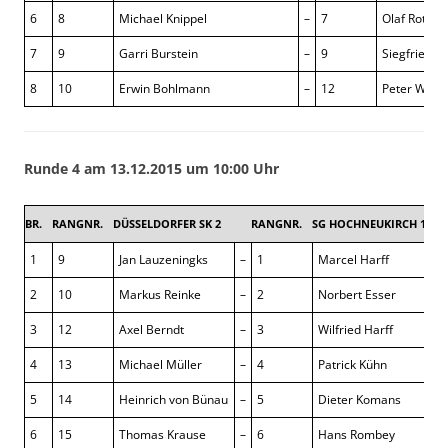
6
8
Michael Knippel
–
7
Olaf Rothbe
7
9
Garri Burstein
–
9
Siegfried C
8
10
Erwin Bohlmann
–
12
Peter Wille
Runde 4 am 13.12.2015 um 10:00 Uhr
BR.
RANGNR.
DÜSSELDORFER SK 2
RANGNR.
SG HOCHNEUKIRCH 1
6,
1
9
Jan Lauzeningks
–
1
Marcel Harff
2
10
Markus Reinke
–
2
Norbert Esser
3
12
Axel Berndt
–
3
Wilfried Harff
4
13
Michael Müller
–
4
Patrick Kühn
5
14
Heinrich von Bünau
–
5
Dieter Komans
6
15
Thomas Krause
–
6
Hans Rombey