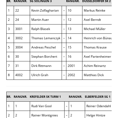
BR.
RANGNR.
SG SOLINGEN 3
RANGNR.
DÜSSELDORFER SK 2
4 :
1
22
Kevin Zolfagharian
–
10
Markus Reinke
½
2
24
Martin Auer
–
12
Axel Berndt
½
3
3001
Ralph Blasek
–
13
Michael Müller
– 
4
3002
Thomas Lemanczyk
–
14
Heinrich von Bünau
½
5
3004
Andreas Peschel
–
15
Thomas Krause
1
6
30
Stephan Borchert
–
16
Axel Partenheimer
1
7
31
Dirk Rittmann
–
2001
Achim Reinartz
½
8
4002
Ulrich Grah
–
2002
Matthias Dick
0
BR.
RANGNR.
KREFELDER SK TURM 1
RANGNR.
ELBERFELDER SG 1
3,5
1
1
Rudi Van Gool
–
1
Reiner Odendahl
½
2
2
Rainer Montignies
–
2
Helge Hintze
0 