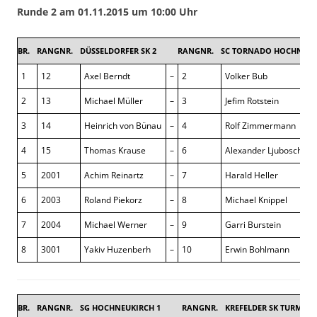
Runde 2 am 01.11.2015 um 10:00 Uhr
BR.
RANGNR.
DÜSSELDORFER SK 2
RANGNR.
SC TORNADO HOCHNEUK
1
12
Axel Berndt
–
2
Volker Bub
2
13
Michael Müller
–
3
Jefim Rotstein
3
14
Heinrich von Bünau
–
4
Rolf Zimmermann
4
15
Thomas Krause
–
6
Alexander Ljuboschiz
5
2001
Achim Reinartz
–
7
Harald Heller
6
2003
Roland Piekorz
–
8
Michael Knippel
7
2004
Michael Werner
–
9
Garri Burstein
8
3001
Yakiv Huzenberh
–
10
Erwin Bohlmann
BR.
RANGNR.
SG HOCHNEUKIRCH 1
RANGNR.
KREFELDER SK TURM 1