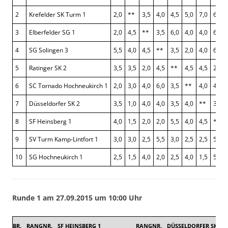
2
Krefelder SK Turm 1
2,0
**
3,5
4,0
4,5
5,0
7,0
6,5
3
Elberfelder SG 1
2,0
4,5
**
3,5
6,0
4,0
4,0
6,0
4
SG Solingen 3
5,5
4,0
4,5
**
3,5
2,0
4,0
6,0
5
Ratinger SK 2
3,5
3,5
2,0
4,5
**
4,5
4,5
2,5
6
SC Tornado Hochneukirch 1
2,0
3,0
4,0
6,0
3,5
**
4,0
4,0
7
Düsseldorfer SK 2
3,5
1,0
4,0
4,0
3,5
4,0
**
3,5
8
SF Heinsberg 1
4,0
1,5
2,0
2,0
5,5
4,0
4,5
**
9
SV Turm Kamp-Lintfort 1
3,0
3,0
2,5
5,5
3,0
2,5
2,5
5,0
10
SG Hochneukirch 1
2,5
1,5
4,0
2,0
2,5
4,0
1,5
5,0
Runde 1 am 27.09.2015 um 10:00 Uhr
BR.
RANGNR.
SF HEINSBERG 1
RANGNR.
DÜSSELDORFER SK 2