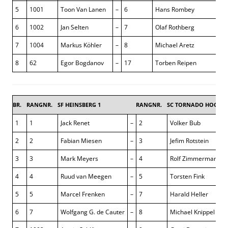
5
1001
Toon Van Lanen
–
6
Hans Rombey
1 :
6
1002
Jan Selten
–
7
Olaf Rothberg
1 :
7
1004
Markus Köhler
–
8
Michael Aretz
½ 
8
62
Egor Bogdanov
–
17
Torben Reipen
1 :
BR.
RANGNR.
SF HEINSBERG 1
RANGNR.
SC TORNADO HOCHNE
1
1
Jack Renet
–
2
Volker Bub
2
2
Fabian Miesen
–
3
Jefim Rotstein
3
3
Mark Meyers
–
4
Rolf Zimmermann
4
4
Ruud van Meegen
–
5
Torsten Fink
5
5
Marcel Frenken
–
7
Harald Heller
6
7
Wolfgang G. de Cauter
–
8
Michael Knippel