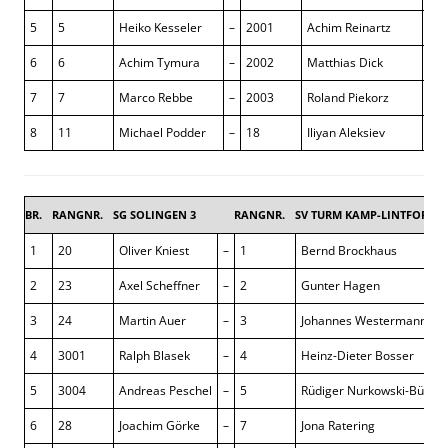
5
5
Heiko Kesseler
–
2001
Achim Reinartz
0 : 
6
6
Achim Tymura
–
2002
Matthias Dick
½ :
7
7
Marco Rebbe
–
2003
Roland Piekorz
1 : 
8
11
Michael Podder
–
18
Iliyan Aleksiev
0 : 
BR.
RANGNR.
SG SOLINGEN 3
RANGNR.
SV TURM KAMP-LINTFORT 1
1
20
Oliver Kniest
–
1
Bernd Brockhaus
2
23
Axel Scheffner
–
2
Gunter Hagen
3
24
Martin Auer
–
3
Johannes Westermann
4
3001
Ralph Blasek
–
4
Heinz-Dieter Bosser
5
3004
Andreas Peschel
–
5
Rüdiger Nurkowski-Bürkle
6
28
Joachim Görke
–
7
Jona Ratering