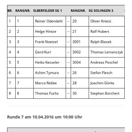
BR.
RANGNR.
ELBERFELDER SG 1
RANGNR.
SG SOLINGEN 3
3,5 : 
1
1
Reiner Odendahl
–
20
Oliver Kniest
0 : 
2
2
Helge Hintze
–
21
Ralf Hubert
1 : 
3
3
Frank Noetzel
–
3001
Ralph Blasek
½ :
4
4
Gerd Kurr
–
3002
Thomas Lemanczyk
½ :
5
5
Heiko Kesseler
–
3004
Andreas Peschel
0 : 
6
6
Achim Tymura
–
26
Stefan Flesch
½ :
7
7
Marco Rebbe
–
28
Joachim Görke
½ :
8
8
Thomas Fuchs
–
30
Stephan Borchert
½ :
Runde 7 am 10.04.2016 um 10:00 Uhr