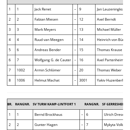
1
1
Jack Renet
–
9
Jan Lauzeningks
2
2
Fabian Miesen
–
12
Axel Berndt
3
3
Mark Meyers
–
13
Michael Müller
4
4
Ruud van Meegen
–
14
Heinrich von Bünau
5
6
Andreas Bender
–
15
Thomas Krause
6
7
Wolfgang G. de Cauter
–
16
Axel Partenheimer
7
1002
Armin Schlömer
–
20
Thomas Weber
8
1006
Helmut Machat
–
3001
Yakiv Huzenberh
BR.
RANGNR.
SV TURM KAMP-LINTFORT 1
RANGNR.
SF GERRESHEIM 1
1
1
Bernd Brockhaus
–
6
Ulrich Dresen
2
2
Gunter Hagen
–
7
Mykyta Volkov