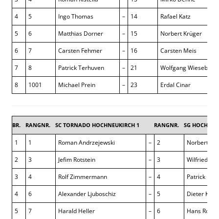
4
5
Ingo Thomas
–
14
Rafael Katz
5
6
Matthias Dorner
–
15
Norbert Krüger
6
7
Carsten Fehmer
–
16
Carsten Meis
7
8
Patrick Terhuven
–
21
Wolfgang Wiesebach
8
1001
Michael Prein
–
23
Erdal Cinar
BR.
RANGNR.
SC TORNADO HOCHNEUKIRCH 1
RANGNR.
SG HOCHNEU
1
1
Roman Andrzejewski
–
2
Norbert Ess
2
3
Jefim Rotstein
–
3
Wilfried Har
3
4
Rolf Zimmermann
–
4
Patrick Küh
4
6
Alexander Ljuboschiz
–
5
Dieter Kom
5
7
Harald Heller
–
6
Hans Romb