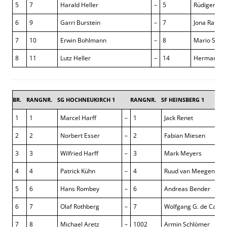
5
7
Harald Heller
–
5
Rüdiger Nur
6
9
Garri Burstein
–
7
Jona Rateri
7
10
Erwin Bohlmann
–
8
Mario Schu
8
11
Lutz Heller
–
14
Hermann B
BR.
RANGNR.
SG HOCHNEUKIRCH 1
RANGNR.
SF HEINSBERG 1
1
1
Marcel Harff
–
1
Jack Renet
2
2
Norbert Esser
–
2
Fabian Miesen
3
3
Wilfried Harff
–
3
Mark Meyers
4
4
Patrick Kühn
–
4
Ruud van Meegen
5
6
Hans Rombey
–
6
Andreas Bender
6
7
Olaf Rothberg
–
7
Wolfgang G. de Caute
7
8
Michael Aretz
–
1002
Armin Schlömer