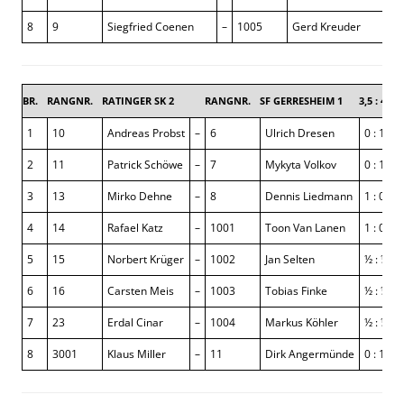
8
9
Siegfried Coenen
–
1005
Gerd Kreuder
BR.
RANGNR.
RATINGER SK 2
RANGNR.
SF GERRESHEIM 1
3,5 : 4,5
1
10
Andreas Probst
–
6
Ulrich Dresen
0 : 1
2
11
Patrick Schöwe
–
7
Mykyta Volkov
0 : 1
3
13
Mirko Dehne
–
8
Dennis Liedmann
1 : 0
4
14
Rafael Katz
–
1001
Toon Van Lanen
1 : 0
5
15
Norbert Krüger
–
1002
Jan Selten
½ : ½
6
16
Carsten Meis
–
1003
Tobias Finke
½ : ½
7
23
Erdal Cinar
–
1004
Markus Köhler
½ : ½
8
3001
Klaus Miller
–
11
Dirk Angermünde
0 : 1