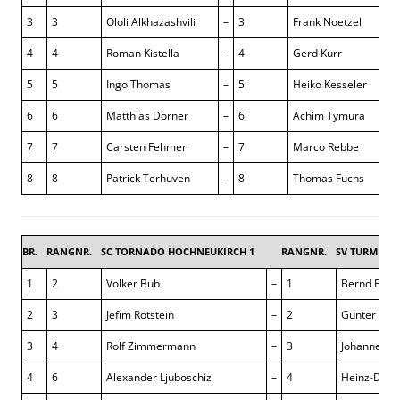
3
3
Ololi Alkhazashvili
–
3
Frank Noetzel
0 
4
4
Roman Kistella
–
4
Gerd Kurr
+ 
5
5
Ingo Thomas
–
5
Heiko Kesseler
0 
6
6
Matthias Dorner
–
6
Achim Tymura
½
7
7
Carsten Fehmer
–
7
Marco Rebbe
1 
8
8
Patrick Terhuven
–
8
Thomas Fuchs
½
BR.
RANGNR.
SC TORNADO HOCHNEUKIRCH 1
RANGNR.
SV TURM KA
1
2
Volker Bub
–
1
Bernd Broc
2
3
Jefim Rotstein
–
2
Gunter Hag
3
4
Rolf Zimmermann
–
3
Johannes 
4
6
Alexander Ljuboschiz
–
4
Heinz-Diete