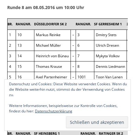
Runde 8 am 08.05.2016 um 10:00 Uhr
BR.
RANGNR.
DÜSSELDORFER SK 2
RANGNR.
SF GERRESHEIM 1
3,5 : 
1
10
Markus Reinke
–
3
Dmitry Stets
0 : 
2
13
Michael Müller
–
6
Ulrich Dresen
0 : 
3
14
Heinrich von Bünau
–
7
Mykyta Volkov
½ : 
4
15
Thomas Krause
–
8
Dennis Liedmann
1 : 
5
16
Axel Partenheimer
–
1001
Toon Van Lanen
½ : 
Datenschutz und Cookies: Diese Website verwendet Cookies. Wenn du
6
2001
Achim Reinartz
–
1002
Jan Selten
½ : 
die Website weiterhin nutzt, stimmst du der Verwendung von Cookies
zu.
7
20
Thomas Weber
–
1004
Markus Köhler
½ : 
Weitere Informationen, beispielsweise zur Kontrolle von Cookies,
8
24
Nils Baumgarten
–
10
Michael Goldblat
½ : 
findest du hier:
Datenschutzerklärung
BR.
RANGNR.
SF HEINSBERG 1
RANGNR.
RATINGER SK 2