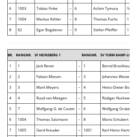
6
1003
Tobias Finke
–
6
Achim Tymura
½ : ½
7
1004
Markus Köhler
–
8
Thomas Fuchs
1 : 0
8
62
Egor Bogdanov
–
9
Stefan Pfeiffer
1 : 0
BR.
RANGNR.
SF HEINSBERG 1
RANGNR.
SV TURM KAMP-LINTF
1
1
Jack Renet
–
1
Bernd Brockhaus
2
2
Fabian Miesen
–
3
Johannes Westerma
3
3
Mark Meyers
–
4
Heinz-Dieter Bosser
4
4
Ruud van Meegen
–
5
Rüdiger Nurkowski-B
5
7
Wolfgang G. de Cauter
–
6
Wolfgang Grube
6
1004
Thomas Salzmann
–
8
Mario Schubert
7
1005
Gerd Kreuder
–
1001
Karl-Heinz Hartman