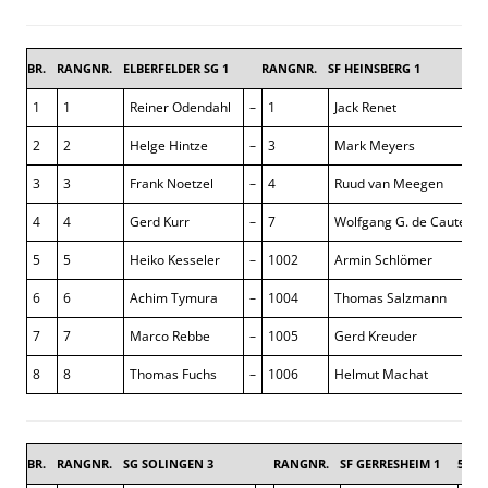
BR.
RANGNR.
ELBERFELDER SG 1
RANGNR.
SF HEINSBERG 1
6 
1
1
Reiner Odendahl
–
1
Jack Renet
2
2
Helge Hintze
–
3
Mark Meyers
3
3
Frank Noetzel
–
4
Ruud van Meegen
4
4
Gerd Kurr
–
7
Wolfgang G. de Cauter
5
5
Heiko Kesseler
–
1002
Armin Schlömer
6
6
Achim Tymura
–
1004
Thomas Salzmann
7
7
Marco Rebbe
–
1005
Gerd Kreuder
8
8
Thomas Fuchs
–
1006
Helmut Machat
BR.
RANGNR.
SG SOLINGEN 3
RANGNR.
SF GERRESHEIM 1
5,5 : 