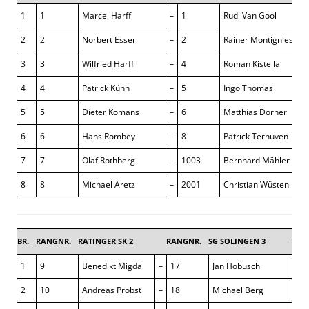
1
1
Marcel Harff
–
1
Rudi Van Gool
2
2
Norbert Esser
–
2
Rainer Montignies
3
3
Wilfried Harff
–
4
Roman Kistella
4
4
Patrick Kühn
–
5
Ingo Thomas
5
5
Dieter Komans
–
6
Matthias Dorner
6
6
Hans Rombey
–
8
Patrick Terhuven
7
7
Olaf Rothberg
–
1003
Bernhard Mähler
8
8
Michael Aretz
–
2001
Christian Wüsten
BR.
RANGNR.
RATINGER SK 2
RANGNR.
SG SOLINGEN 3
4,5 :
1
9
Benedikt Migdal
–
17
Jan Hobusch
1 : 
2
10
Andreas Probst
–
18
Michael Berg
½ :