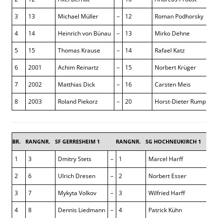
3
13
Michael Müller
–
12
Roman Podhorsky
4
14
Heinrich von Bünau
–
13
Mirko Dehne
5
15
Thomas Krause
–
14
Rafael Katz
6
2001
Achim Reinartz
–
15
Norbert Krüger
7
2002
Matthias Dick
–
16
Carsten Meis
8
2003
Roland Piekorz
–
20
Horst-Dieter Rumpler
BR.
RANGNR.
SF GERRESHEIM 1
RANGNR.
SG HOCHNEUKIRCH 1
5,5 :
1
3
Dmitry Stets
–
1
Marcel Harff
½ 
2
6
Ulrich Dresen
–
2
Norbert Esser
1 :
3
7
Mykyta Volkov
–
3
Wilfried Harff
0 :
4
8
Dennis Liedmann
–
4
Patrick Kühn
½ 