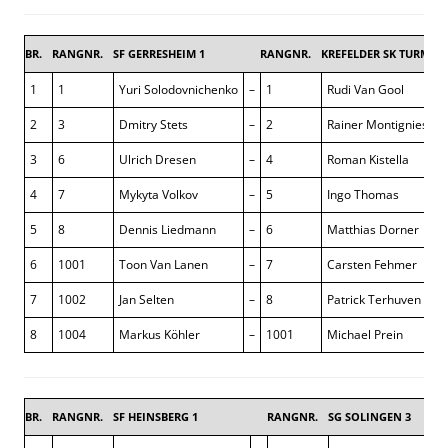
BR.
RANGNR.
SF GERRESHEIM 1
RANGNR.
KREFELDER SK TURM 1
1
1
Yuri Solodovnichenko
–
1
Rudi Van Gool
2
3
Dmitry Stets
–
2
Rainer Montignies
3
6
Ulrich Dresen
–
4
Roman Kistella
4
7
Mykyta Volkov
–
5
Ingo Thomas
5
8
Dennis Liedmann
–
6
Matthias Dorner
6
1001
Toon Van Lanen
–
7
Carsten Fehmer
7
1002
Jan Selten
–
8
Patrick Terhuven
8
1004
Markus Köhler
–
1001
Michael Prein
BR.
RANGNR.
SF HEINSBERG 1
RANGNR.
SG SOLINGEN 3