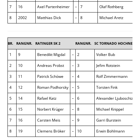
7
16
Axel Partenheimer
–
7
Olaf Rothberg
8
2002
Matthias Dick
–
8
Michael Aretz
BR.
RANGNR.
RATINGER SK 2
RANGNR.
SC TORNADO HOCHNEUKI
1
9
Benedikt Migdal
–
2
Volker Bub
2
10
Andreas Probst
–
3
Jefim Rotstein
3
11
Patrick Schöwe
–
4
Rolf Zimmermann
4
12
Roman Podhorsky
–
5
Torsten Fink
5
14
Rafael Katz
–
6
Alexander Ljuboschiz
6
15
Norbert Krüger
–
8
Michael Knippel
7
16
Carsten Meis
–
9
Garri Burstein
8
19
Clemens Bröker
–
10
Erwin Bohlmann