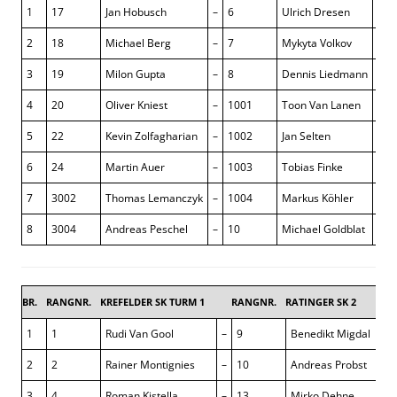
1
17
Jan Hobusch
–
6
Ulrich Dresen
½ : 
2
18
Michael Berg
–
7
Mykyta Volkov
½ : 
3
19
Milon Gupta
–
8
Dennis Liedmann
1 : 
4
20
Oliver Kniest
–
1001
Toon Van Lanen
1 : 
5
22
Kevin Zolfagharian
–
1002
Jan Selten
0 : 
6
24
Martin Auer
–
1003
Tobias Finke
1 : 
7
3002
Thomas Lemanczyk
–
1004
Markus Köhler
½ : 
8
3004
Andreas Peschel
–
10
Michael Goldblat
1 : 
BR.
RANGNR.
KREFELDER SK TURM 1
RANGNR.
RATINGER SK 2
1
1
Rudi Van Gool
–
9
Benedikt Migdal
2
2
Rainer Montignies
–
10
Andreas Probst
3
4
Roman Kistella
–
13
Mirko Dehne