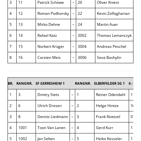
3
11
Patrick Schöwe
–
20
Oliver Kniest
0 : 
4
12
Roman Podhorsky
–
22
Kevin Zolfagharian
0 : 
5
13
Mirko Dehne
–
24
Martin Auer
½ :
6
14
Rafael Katz
–
3002
Thomas Lemanczyk
½ :
7
15
Norbert Krüger
–
3004
Andreas Peschel
1 : 
8
16
Carsten Meis
–
3006
Seva Bashylin
1 : 
BR.
RANGNR.
SF GERRESHEIM 1
RANGNR.
ELBERFELDER SG 1
6 : 2
1
3
Dmitry Stets
–
1
Reiner Odendahl
1 : 0
2
6
Ulrich Dresen
–
2
Helge Hintze
½ : ½
3
8
Dennis Liedmann
–
3
Frank Noetzel
0 : 1
4
1001
Toon Van Lanen
–
4
Gerd Kurr
1 : 0
5
1002
Jan Selten
–
5
Heiko Kesseler
1 : 0