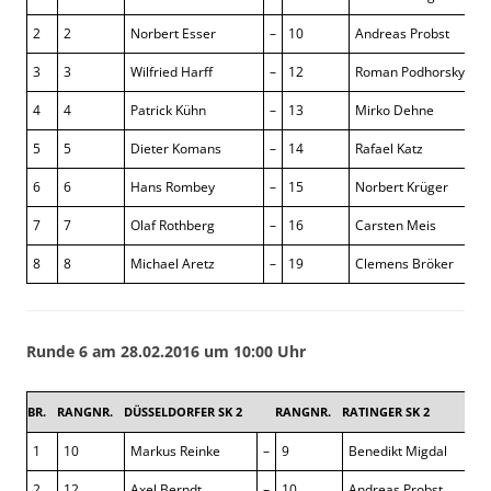
2
2
Norbert Esser
–
10
Andreas Probst
½ 
3
3
Wilfried Harff
–
12
Roman Podhorsky
½ 
4
4
Patrick Kühn
–
13
Mirko Dehne
0 
5
5
Dieter Komans
–
14
Rafael Katz
0 
6
6
Hans Rombey
–
15
Norbert Krüger
0 
7
7
Olaf Rothberg
–
16
Carsten Meis
0 
8
8
Michael Aretz
–
19
Clemens Bröker
½ 
Runde 6 am 28.02.2016 um 10:00 Uhr
BR.
RANGNR.
DÜSSELDORFER SK 2
RANGNR.
RATINGER SK 2
3
1
10
Markus Reinke
–
9
Benedikt Migdal
2
12
Axel Berndt
–
10
Andreas Probst