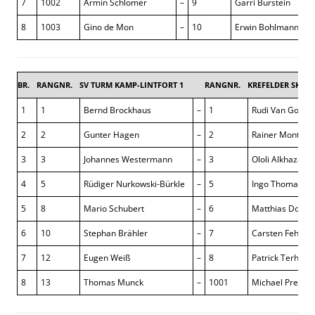
7
1002
Armin Schlömer
–
9
Garri Burstein
8
1003
Gino de Mon
–
10
Erwin Bohlmann
BR.
RANGNR.
SV TURM KAMP-LINTFORT 1
RANGNR.
KREFELDER SK TU
1
1
Bernd Brockhaus
–
1
Rudi Van Gool
2
2
Gunter Hagen
–
2
Rainer Montigni
3
3
Johannes Westermann
–
3
Ololi Alkhazashvi
4
5
Rüdiger Nurkowski-Bürkle
–
5
Ingo Thomas
5
8
Mario Schubert
–
6
Matthias Dorne
6
10
Stephan Brähler
–
7
Carsten Fehmer
7
12
Eugen Weiß
–
8
Patrick Terhuve
8
13
Thomas Munck
–
1001
Michael Prein