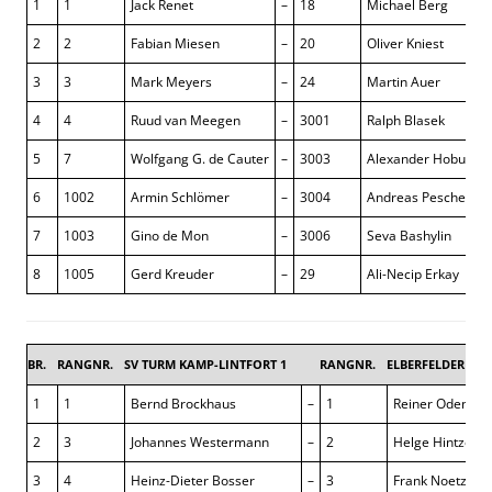
1
1
Jack Renet
–
18
Michael Berg
2
2
Fabian Miesen
–
20
Oliver Kniest
3
3
Mark Meyers
–
24
Martin Auer
4
4
Ruud van Meegen
–
3001
Ralph Blasek
5
7
Wolfgang G. de Cauter
–
3003
Alexander Hobusch
6
1002
Armin Schlömer
–
3004
Andreas Peschel
7
1003
Gino de Mon
–
3006
Seva Bashylin
8
1005
Gerd Kreuder
–
29
Ali-Necip Erkay
BR.
RANGNR.
SV TURM KAMP-LINTFORT 1
RANGNR.
ELBERFELDER SG 
1
1
Bernd Brockhaus
–
1
Reiner Odendah
2
3
Johannes Westermann
–
2
Helge Hintze
3
4
Heinz-Dieter Bosser
–
3
Frank Noetzel