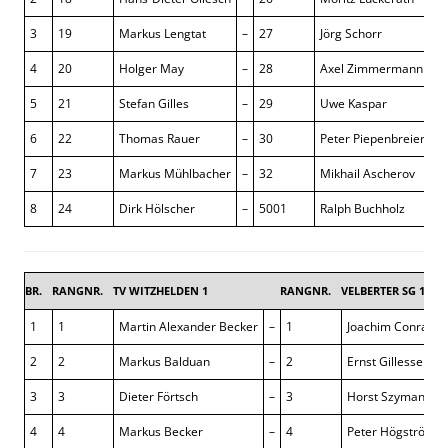
3
19
Markus Lengtat
–
27
Jörg Schorr
1
4
20
Holger May
–
28
Axel Zimmermann
½
5
21
Stefan Gilles
–
29
Uwe Kaspar
0
6
22
Thomas Rauer
–
30
Peter Piepenbreier
0
7
23
Markus Mühlbacher
–
32
Mikhail Ascherov
0
8
24
Dirk Hölscher
–
5001
Ralph Buchholz
½
BR.
RANGNR.
TV WITZHELDEN 1
RANGNR.
VELBERTER SG 1
1
1
Martin Alexander Becker
–
1
Joachim Conrad
2
2
Markus Balduan
–
2
Ernst Gillessen
3
3
Dieter Förtsch
–
3
Horst Szymaniak
4
4
Markus Becker
–
4
Peter Högström