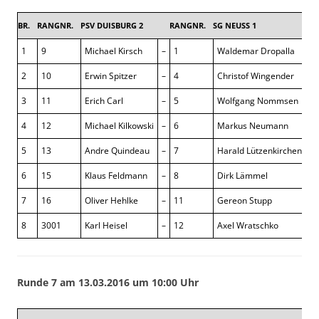
BR.
RANGNR.
PSV DUISBURG 2
RANGNR.
SG NEUSS 1
4,5 
1
9
Michael Kirsch
–
1
Waldemar Dropalla
1 
2
10
Erwin Spitzer
–
4
Christof Wingender
½ 
3
11
Erich Carl
–
5
Wolfgang Nommsen
1 
4
12
Michael Kilkowski
–
6
Markus Neumann
0 
5
13
Andre Quindeau
–
7
Harald Lützenkirchen
0 
6
15
Klaus Feldmann
–
8
Dirk Lämmel
½ 
7
16
Oliver Hehlke
–
11
Gereon Stupp
1 
8
3001
Karl Heisel
–
12
Axel Wratschko
½ 
Runde 7 am 13.03.2016 um 10:00 Uhr