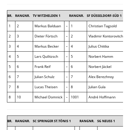
BR.
RANGNR.
TV WITZHELDEN 1
RANGNR.
SF DÜSSELDORF-SÜD 1
4,5
1
2
Markus Balduan
–
1
Christian Tagsold
½
2
3
Dieter Förtsch
–
2
Vladimir Kontorovitch
1 
3
4
Markus Becker
–
4
Julius Chittka
0 
4
5
Lars Quilitzsch
–
5
Norbert Hamm
½
5
6
Frank Reif
–
6
Norbert Jäckel
0 
6
7
Julian Schulz
–
7
Alex Berezhnoy
+ 
7
8
Lucas Theisen
–
8
Julian Gula
½
8
10
Michael Domnick
–
1001
André Hoffmann
1 
BR.
RANGNR.
SC SPRINGER ST.TÖNIS 1
RANGNR.
SG NEUSS 1