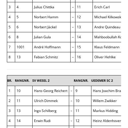
3
4
Julius Chittka
–
11
Erich Carl
4
5
Norbert Hamm
–
12
Michael Kilkowski
5
6
Norbert Jäckel
–
13
Andre Quindeau
6
8
Julian Gula
–
14
Mahboobullah Koosh
7
1001
André Hoffmann
–
15
Klaus Feldmann
8
13
Fabian Schmitz
–
16
Oliver Hehlke
BR.
RANGNR.
SV WESEL 2
RANGNR.
UEDEMER SC 2
1
10
Hans-Georg Reichert
–
9
Hans Joachim Brande
2
11
Ulrich Dimmek
–
10
Willem Zwikker
3
13
Ingo Schilberg
–
11
Markus Hidding
4
14
Erwin Rudi
–
12
Heinz Aldenhoven