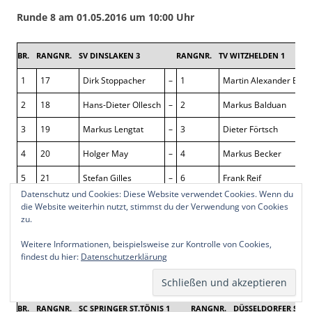
Runde 8 am 01.05.2016 um 10:00 Uhr
BR.
RANGNR.
SV DINSLAKEN 3
RANGNR.
TV WITZHELDEN 1
1
17
Dirk Stoppacher
–
1
Martin Alexander Beck
2
18
Hans-Dieter Ollesch
–
2
Markus Balduan
3
19
Markus Lengtat
–
3
Dieter Förtsch
4
20
Holger May
–
4
Markus Becker
5
21
Stefan Gilles
–
6
Frank Reif
Datenschutz und Cookies: Diese Website verwendet Cookies. Wenn du
6
22
Thomas Rauer
–
7
Julian Schulz
die Website weiterhin nutzt, stimmst du der Verwendung von Cookies
zu.
7
23
Markus Mühlbacher
–
8
Lucas Theisen
Weitere Informationen, beispielsweise zur Kontrolle von Cookies,
8
24
Dirk Hölscher
–
13
Reinhard Kinnert
findest du hier:
Datenschutzerklärung
BR.
RANGNR.
SC SPRINGER ST.TÖNIS 1
RANGNR.
DÜSSELDORFER SK 4