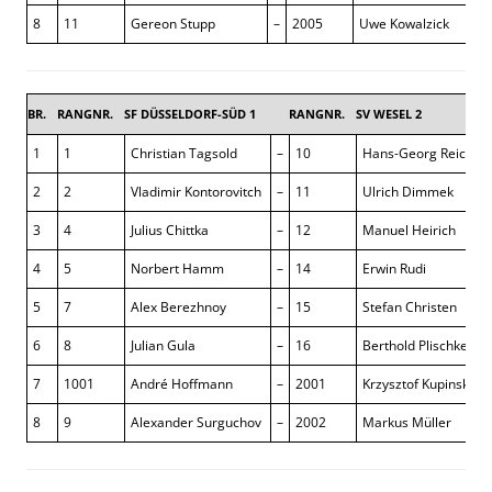
8
11
Gereon Stupp
–
2005
Uwe Kowalzick
0 :
BR.
RANGNR.
SF DÜSSELDORF-SÜD 1
RANGNR.
SV WESEL 2
1
1
Christian Tagsold
–
10
Hans-Georg Reichert
2
2
Vladimir Kontorovitch
–
11
Ulrich Dimmek
3
4
Julius Chittka
–
12
Manuel Heirich
4
5
Norbert Hamm
–
14
Erwin Rudi
5
7
Alex Berezhnoy
–
15
Stefan Christen
6
8
Julian Gula
–
16
Berthold Plischke
7
1001
André Hoffmann
–
2001
Krzysztof Kupinski
8
9
Alexander Surguchov
–
2002
Markus Müller