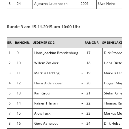
8
24
Aljoscha Lautenbach
–
2001
Uwe Heinz
Runde 3 am 15.11.2015 um 10:00 Uhr
BR.
RANGNR.
UEDEMER SC 2
RANGNR.
SV DINSLAKEN 3
1
9
Hans Joachim Brandenburg
–
17
Dirk Stoppache
2
10
Willem Zwikker
–
18
Hans-Dieter Ol
3
11
Markus Hidding
–
19
Markus Lengtat
4
12
Heinz Aldenhoven
–
20
Holger May
5
13
Karl Groß
–
21
Stefan Gilles
6
14
Rainer Tillmann
–
22
Thomas Rauer
7
15
Alois Tack
–
23
Markus Mühlba
8
16
Gerd Aanstoot
–
24
Dirk Hölscher