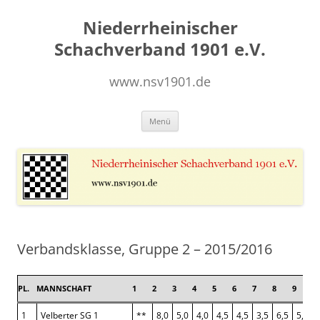
Zum
Inhalt
Niederrheinischer
springen
Schachverband 1901 e.V.
www.nsv1901.de
Menü
Verbandsklasse, Gruppe 2 – 2015/2016
PL.
MANNSCHAFT
1
2
3
4
5
6
7
8
9
1
1
Velberter SG 1
**
8,0
5,0
4,0
4,5
4,5
3,5
6,5
5,0