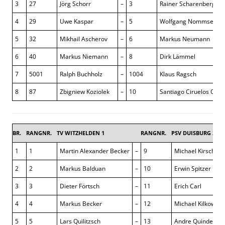
3
27
Jörg Schorr
–
3
Rainer Scharenberg
4
29
Uwe Kaspar
–
5
Wolfgang Nommsen
5
32
Mikhail Ascherov
–
6
Markus Neumann
6
40
Markus Niemann
–
8
Dirk Lämmel
7
5001
Ralph Buchholz
–
1004
Klaus Ragsch
8
87
Zbigniew Koziolek
–
10
Santiago Ciruelos Orte
BR.
RANGNR.
TV WITZHELDEN 1
RANGNR.
PSV DUISBURG 2
1
1
Martin Alexander Becker
–
9
Michael Kirsch
2
2
Markus Balduan
–
10
Erwin Spitzer
3
3
Dieter Förtsch
–
11
Erich Carl
4
4
Markus Becker
–
12
Michael Kilkowski
5
5
Lars Quilitzsch
–
13
Andre Quindeau