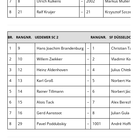
7
8
Ulrich Külkens
–
2002
Markus Müller
8
21
Ralf Kruijer
–
21
Krzysztof Szczepan
BR.
RANGNR.
UEDEMER SC 2
RANGNR.
SF DÜSSELDORF-
1
9
Hans Joachim Brandenburg
–
1
Christian Tagso
2
10
Willem Zwikker
–
2
Vladimir Kontor
3
12
Heinz Aldenhoven
–
4
Julius Chittka
4
13
Karl Groß
–
5
Norbert Hamm
5
14
Rainer Tillmann
–
6
Norbert Jäckel
6
15
Alois Tack
–
7
Alex Berezhnoy
7
16
Gerd Aanstoot
–
8
Julian Gula
8
29
Pavel Poddubskiy
–
1001
André Hoffman