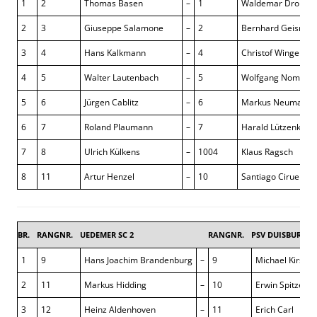
1
2
Thomas Basen
–
1
Waldemar Dropall
2
3
Giuseppe Salamone
–
2
Bernhard Geisman
3
4
Hans Kalkmann
–
4
Christof Wingende
4
5
Walter Lautenbach
–
5
Wolfgang Nommse
5
6
Jürgen Cablitz
–
6
Markus Neumann
6
7
Roland Plaumann
–
7
Harald Lützenkirc
7
8
Ulrich Külkens
–
1004
Klaus Ragsch
8
11
Artur Henzel
–
10
Santiago Ciruelos 
BR.
RANGNR.
UEDEMER SC 2
RANGNR.
PSV DUISBURG 2
1
9
Hans Joachim Brandenburg
–
9
Michael Kirsch
2
11
Markus Hidding
–
10
Erwin Spitzer
3
12
Heinz Aldenhoven
–
11
Erich Carl