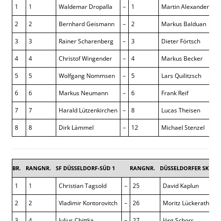
1
1
Waldemar Dropalla
–
1
Martin Alexander Bec
2
2
Bernhard Geismann
–
2
Markus Balduan
3
3
Rainer Scharenberg
–
3
Dieter Förtsch
4
4
Christof Wingender
–
4
Markus Becker
5
5
Wolfgang Nommsen
–
5
Lars Quilitzsch
6
6
Markus Neumann
–
6
Frank Reif
7
7
Harald Lützenkirchen
–
8
Lucas Theisen
8
8
Dirk Lämmel
–
12
Michael Stenzel
BR.
RANGNR.
SF DÜSSELDORF-SÜD 1
RANGNR.
DÜSSELDORFER SK 4
1
1
Christian Tagsold
–
25
David Kaplun
2
2
Vladimir Kontorovitch
–
26
Moritz Lückerath
3
4
Julius Chittka
–
27
Jörg Schorr