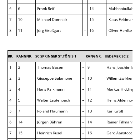
6
6
Frank Reif
–
14
Mahboobullah Ko
7
10
Michael Domnick
–
15
Klaus Feldmann
8
11
Jörg Großgart
–
16
Oliver Hehlke
BR.
RANGNR.
SC SPRINGER ST.TÖNIS 1
RANGNR.
UEDEMER SC 2
1
2
Thomas Basen
–
9
Hans Joachim Bra
2
3
Giuseppe Salamone
–
10
Willem Zwikker
3
4
Hans Kalkmann
–
11
Markus Hidding
4
5
Walter Lautenbach
–
12
Heinz Aldenhoven
5
7
Roland Plaumann
–
13
Karl Groß
6
14
Jürgen Bähren
–
14
Rainer Tillmann
7
15
Heinrich Kusel
–
16
Gerd Aanstoot