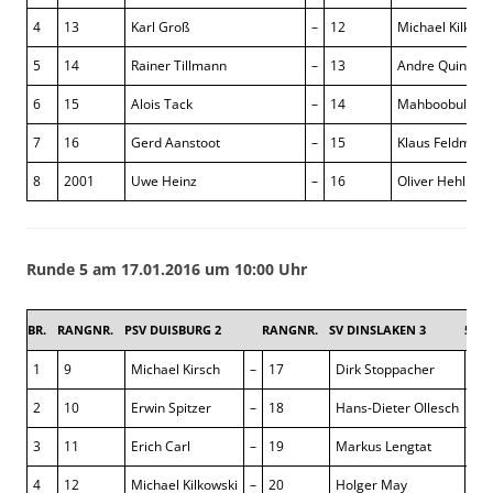
4
13
Karl Groß
–
12
Michael Kilkows
5
14
Rainer Tillmann
–
13
Andre Quindea
6
15
Alois Tack
–
14
Mahboobullah 
7
16
Gerd Aanstoot
–
15
Klaus Feldman
8
2001
Uwe Heinz
–
16
Oliver Hehlke
Runde 5 am 17.01.2016 um 10:00 Uhr
BR.
RANGNR.
PSV DUISBURG 2
RANGNR.
SV DINSLAKEN 3
5,5 : 
1
9
Michael Kirsch
–
17
Dirk Stoppacher
1 : 
2
10
Erwin Spitzer
–
18
Hans-Dieter Ollesch
0 : 
3
11
Erich Carl
–
19
Markus Lengtat
1 : 
4
12
Michael Kilkowski
–
20
Holger May
½ :