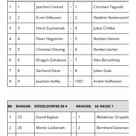
1
1
Joachim Conrad
–
1
Christian Tagsold
½
2
2
Ernst Gillessen
–
2
Vladimir Kontorovitch
0
3
3
Horst Szymaniak
–
4
Julius Chittka
+
4
4
Peter Högström
–
5
Norbert Hamm
0
5
5
Christian Diesing
–
6
Norbert Jäckel
½
6
6
Dragan Golubovic
–
7
Alex Berezhnoy
1
7
8
Gerhard Ziese
–
8
Julian Gula
1
8
9
Joachim Hafke
–
1001
André Hoffmann
0
BR.
RANGNR.
DÜSSELDORFER SK 4
RANGNR.
SG NEUSS 1
1
25
David Kaplun
–
1
Waldemar Dropalla
2
26
Moritz Lückerath
–
2
Bernhard Geismann