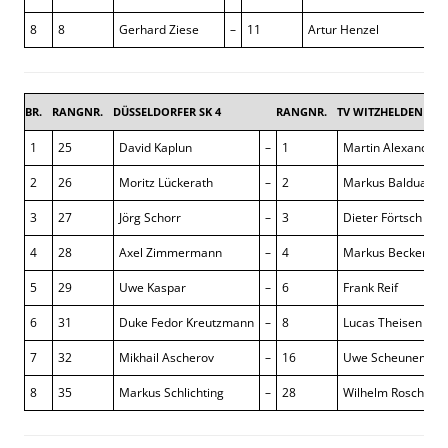
8
8
Gerhard Ziese
–
11
Artur Henzel
BR.
RANGNR.
DÜSSELDORFER SK 4
RANGNR.
TV WITZHELDEN 1
1
25
David Kaplun
–
1
Martin Alexander 
2
26
Moritz Lückerath
–
2
Markus Balduan
3
27
Jörg Schorr
–
3
Dieter Förtsch
4
28
Axel Zimmermann
–
4
Markus Becker
5
29
Uwe Kaspar
–
6
Frank Reif
6
31
Duke Fedor Kreutzmann
–
8
Lucas Theisen
7
32
Mikhail Ascherov
–
16
Uwe Scheuneman
8
35
Markus Schlichting
–
28
Wilhelm Roschko