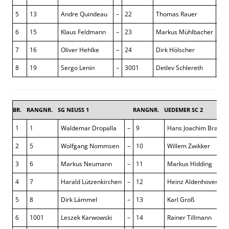
5
13
Andre Quindeau
–
22
Thomas Rauer
1 : 
6
15
Klaus Feldmann
–
23
Markus Mühlbacher
1 : 
7
16
Oliver Hehlke
–
24
Dirk Hölscher
1 : 
8
19
Sergo Lenin
–
3001
Detlev Schlereth
– : 
BR.
RANGNR.
SG NEUSS 1
RANGNR.
UEDEMER SC 2
1
1
Waldemar Dropalla
–
9
Hans Joachim Brand
2
5
Wolfgang Nommsen
–
10
Willem Zwikker
3
6
Markus Neumann
–
11
Markus Hidding
4
7
Harald Lützenkirchen
–
12
Heinz Aldenhoven
5
8
Dirk Lämmel
–
13
Karl Groß
6
1001
Leszek Karwowski
–
14
Rainer Tillmann