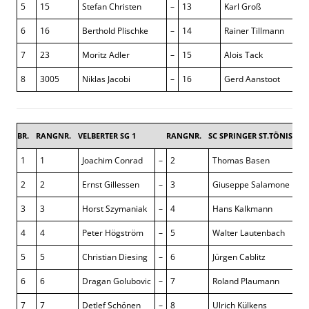
5
15
Stefan Christen
–
13
Karl Groß
6
16
Berthold Plischke
–
14
Rainer Tillmann
7
23
Moritz Adler
–
15
Alois Tack
8
3005
Niklas Jacobi
–
16
Gerd Aanstoot
BR.
RANGNR.
VELBERTER SG 1
RANGNR.
SC SPRINGER ST.TÖNIS 1
1
1
Joachim Conrad
–
2
Thomas Basen
2
2
Ernst Gillessen
–
3
Giuseppe Salamone
3
3
Horst Szymaniak
–
4
Hans Kalkmann
4
4
Peter Högström
–
5
Walter Lautenbach
5
5
Christian Diesing
–
6
Jürgen Cablitz
6
6
Dragan Golubovic
–
7
Roland Plaumann
7
7
Detlef Schönen
–
8
Ulrich Külkens