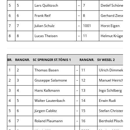
5
5
Lars Quilitzsch
–
7
Detlef Schönen
6
6
Frank Reif
–
8
Gerhard Ziese
7
7
Julian Schulz
–
1001
Horst Eigen
8
8
Lucas Theisen
–
11
Helmut Krüger
BR.
RANGNR.
SC SPRINGER ST.TÖNIS 1
RANGNR.
SV WESEL 2
1
2
Thomas Basen
–
11
Ulrich Dimmek
2
3
Giuseppe Salamone
–
12
Manuel Heirich
3
4
Hans Kalkmann
–
13
Ingo Schilberg
4
5
Walter Lautenbach
–
14
Erwin Rudi
5
6
Jürgen Cablitz
–
15
Stefan Christen
6
7
Roland Plaumann
–
16
Berthold Plischke