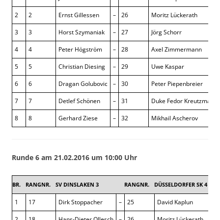
2
2
Ernst Gillessen
–
26
Moritz Lückerath
3
3
Horst Szymaniak
–
27
Jörg Schorr
4
4
Peter Högström
–
28
Axel Zimmermann
5
5
Christian Diesing
–
29
Uwe Kaspar
6
6
Dragan Golubovic
–
30
Peter Piepenbreier
7
7
Detlef Schönen
–
31
Duke Fedor Kreutzmann
8
8
Gerhard Ziese
–
32
Mikhail Ascherov
Runde 6 am 21.02.2016 um 10:00 Uhr
BR.
RANGNR.
SV DINSLAKEN 3
RANGNR.
DÜSSELDORFER SK 4
3 :
1
17
Dirk Stoppacher
–
25
David Kaplun
0
2
18
Hans-Dieter Ollesch
–
26
Moritz Lückerath
1