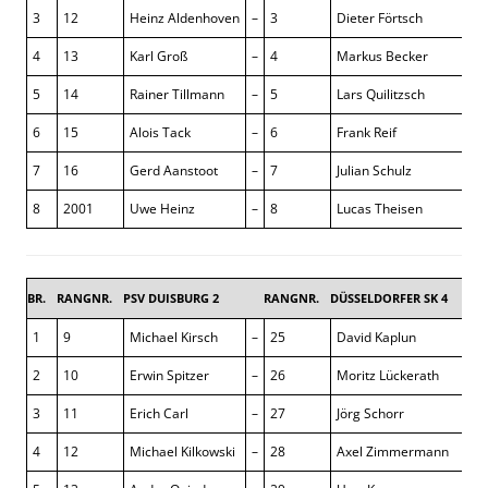
3
12
Heinz Aldenhoven
–
3
Dieter Förtsch
4
13
Karl Groß
–
4
Markus Becker
5
14
Rainer Tillmann
–
5
Lars Quilitzsch
6
15
Alois Tack
–
6
Frank Reif
7
16
Gerd Aanstoot
–
7
Julian Schulz
8
2001
Uwe Heinz
–
8
Lucas Theisen
BR.
RANGNR.
PSV DUISBURG 2
RANGNR.
DÜSSELDORFER SK 4
1
9
Michael Kirsch
–
25
David Kaplun
2
10
Erwin Spitzer
–
26
Moritz Lückerath
3
11
Erich Carl
–
27
Jörg Schorr
4
12
Michael Kilkowski
–
28
Axel Zimmermann