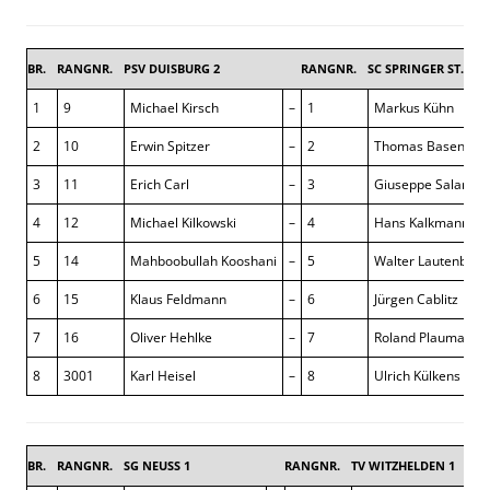
BR.
RANGNR.
PSV DUISBURG 2
RANGNR.
SC SPRINGER ST.TÖN
1
9
Michael Kirsch
–
1
Markus Kühn
2
10
Erwin Spitzer
–
2
Thomas Basen
3
11
Erich Carl
–
3
Giuseppe Salamon
4
12
Michael Kilkowski
–
4
Hans Kalkmann
5
14
Mahboobullah Kooshani
–
5
Walter Lautenbach
6
15
Klaus Feldmann
–
6
Jürgen Cablitz
7
16
Oliver Hehlke
–
7
Roland Plaumann
8
3001
Karl Heisel
–
8
Ulrich Külkens
BR.
RANGNR.
SG NEUSS 1
RANGNR.
TV WITZHELDEN 1