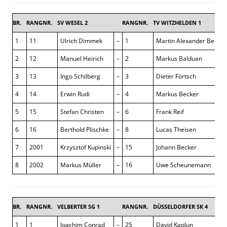
BR.
RANGNR.
SV WESEL 2
RANGNR.
TV WITZHELDEN 1
1
11
Ulrich Dimmek
–
1
Martin Alexander Becker
2
12
Manuel Heirich
–
2
Markus Balduan
3
13
Ingo Schilberg
–
3
Dieter Förtsch
4
14
Erwin Rudi
–
4
Markus Becker
5
15
Stefan Christen
–
6
Frank Reif
6
16
Berthold Plischke
–
8
Lucas Theisen
7
2001
Krzysztof Kupinski
–
15
Johann Becker
8
2002
Markus Müller
–
16
Uwe Scheunemann
BR.
RANGNR.
VELBERTER SG 1
RANGNR.
DÜSSELDORFER SK 4
1
1
Joachim Conrad
–
25
David Kaplun