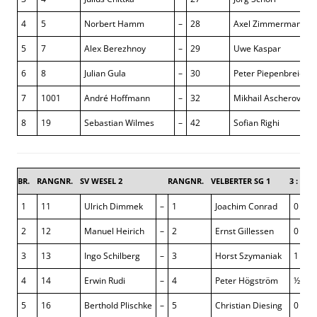
4
5
Norbert Hamm
–
28
Axel Zimmermann
5
7
Alex Berezhnoy
–
29
Uwe Kaspar
6
8
Julian Gula
–
30
Peter Piepenbreier
7
1001
André Hoffmann
–
32
Mikhail Ascherov
8
19
Sebastian Wilmes
–
42
Sofian Righi
BR.
RANGNR.
SV WESEL 2
RANGNR.
VELBERTER SG 1
3 : 5
1
11
Ulrich Dimmek
–
1
Joachim Conrad
0 : 1
2
12
Manuel Heirich
–
2
Ernst Gillessen
0 : 1
3
13
Ingo Schilberg
–
3
Horst Szymaniak
1 : 0
4
14
Erwin Rudi
–
4
Peter Högström
½ : ½
5
16
Berthold Plischke
–
5
Christian Diesing
0 : 1