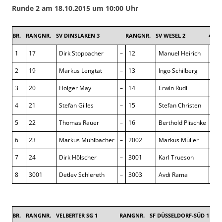
Runde 2 am 18.10.2015 um 10:00 Uhr
BR.
RANGNR.
SV DINSLAKEN 3
RANGNR.
SV WESEL 2
4,5 : 
1
17
Dirk Stoppacher
–
12
Manuel Heirich
0 : 
2
19
Markus Lengtat
–
13
Ingo Schilberg
½ :
3
20
Holger May
–
14
Erwin Rudi
0 : 
4
21
Stefan Gilles
–
15
Stefan Christen
1 : 
5
22
Thomas Rauer
–
16
Berthold Plischke
1 : 
6
23
Markus Mühlbacher
–
2002
Markus Müller
1 : 
7
24
Dirk Hölscher
–
3001
Karl Trueson
1 : 
8
3001
Detlev Schlereth
–
3003
Avdi Rama
0 : 
BR.
RANGNR.
VELBERTER SG 1
RANGNR.
SF DÜSSELDORF-SÜD 1
4 :