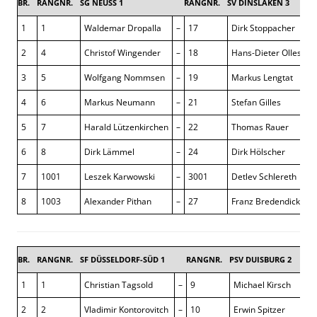
BR.
RANGNR.
SG NEUSS 1
RANGNR.
SV DINSLAKEN 3
1
1
Waldemar Dropalla
–
17
Dirk Stoppacher
2
4
Christof Wingender
–
18
Hans-Dieter Ollesch
3
5
Wolfgang Nommsen
–
19
Markus Lengtat
4
6
Markus Neumann
–
21
Stefan Gilles
5
7
Harald Lützenkirchen
–
22
Thomas Rauer
6
8
Dirk Lämmel
–
24
Dirk Hölscher
7
1001
Leszek Karwowski
–
3001
Detlev Schlereth
8
1003
Alexander Pithan
–
27
Franz Bredendick
BR.
RANGNR.
SF DÜSSELDORF-SÜD 1
RANGNR.
PSV DUISBURG 2
1
1
Christian Tagsold
–
9
Michael Kirsch
2
2
Vladimir Kontorovitch
–
10
Erwin Spitzer