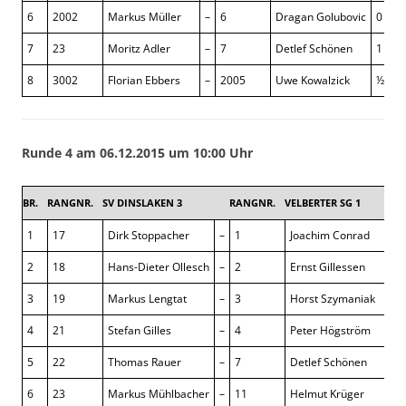
6
2002
Markus Müller
–
6
Dragan Golubovic
0 : 1
7
23
Moritz Adler
–
7
Detlef Schönen
1 : 0
8
3002
Florian Ebbers
–
2005
Uwe Kowalzick
½ : ½
Runde 4 am 06.12.2015 um 10:00 Uhr
BR.
RANGNR.
SV DINSLAKEN 3
RANGNR.
VELBERTER SG 1
1,5 
1
17
Dirk Stoppacher
–
1
Joachim Conrad
0 
2
18
Hans-Dieter Ollesch
–
2
Ernst Gillessen
0 
3
19
Markus Lengtat
–
3
Horst Szymaniak
0 
4
21
Stefan Gilles
–
4
Peter Högström
½ 
5
22
Thomas Rauer
–
7
Detlef Schönen
0 
6
23
Markus Mühlbacher
–
11
Helmut Krüger
½ 