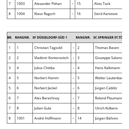
7
1003
Alexander Pithan
–
15
Alois Tack
8
1004
Klaus Ragsch
–
16
Gerd Aanstoot
BR.
RANGNR.
SF DÜSSELDORF-SÜD 1
RANGNR.
SC SPRINGER ST.TÖNIS
1
1
Christian Tagsold
–
2
Thomas Basen
2
2
Vladimir Kontorovitch
–
3
Giuseppe Salamone
3
4
Julius Chittka
–
4
Hans Kalkmann
4
5
Norbert Hamm
–
5
Walter Lautenbach
5
6
Norbert Jäckel
–
6
Jürgen Cablitz
6
7
Alex Berezhnoy
–
7
Roland Plaumann
7
8
Julian Gula
–
8
Ulrich Külkens
8
1001
André Hoffmann
–
14
Jürgen Bähren