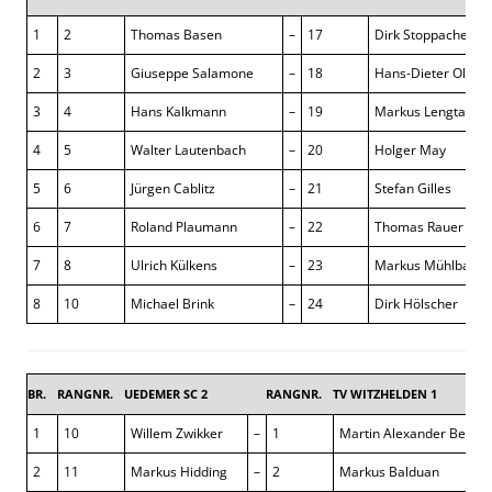
1
2
Thomas Basen
–
17
Dirk Stoppacher
2
3
Giuseppe Salamone
–
18
Hans-Dieter Ollesc
3
4
Hans Kalkmann
–
19
Markus Lengtat
4
5
Walter Lautenbach
–
20
Holger May
5
6
Jürgen Cablitz
–
21
Stefan Gilles
6
7
Roland Plaumann
–
22
Thomas Rauer
7
8
Ulrich Külkens
–
23
Markus Mühlbache
8
10
Michael Brink
–
24
Dirk Hölscher
BR.
RANGNR.
UEDEMER SC 2
RANGNR.
TV WITZHELDEN 1
1
10
Willem Zwikker
–
1
Martin Alexander Becker
2
11
Markus Hidding
–
2
Markus Balduan