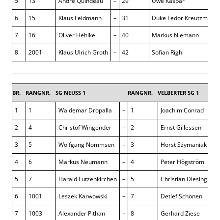
5
13
Andre Quindeau
–
29
Uwe Kaspar
6
15
Klaus Feldmann
–
31
Duke Fedor Kreutzmann
7
16
Oliver Hehlke
–
40
Markus Niemann
8
2001
Klaus Ulrich Groth
–
42
Sofian Righi
BR.
RANGNR.
SG NEUSS 1
RANGNR.
VELBERTER SG 1
3 : 5
1
1
Waldemar Dropalla
–
1
Joachim Conrad
0 :
2
4
Christof Wingender
–
2
Ernst Gillessen
½ 
3
5
Wolfgang Nommsen
–
3
Horst Szymaniak
½ 
4
6
Markus Neumann
–
4
Peter Högström
1 :
5
7
Harald Lützenkirchen
–
5
Christian Diesing
½ 
6
1001
Leszek Karwowski
–
7
Detlef Schönen
0 :
7
1003
Alexander Pithan
–
8
Gerhard Ziese
½ 