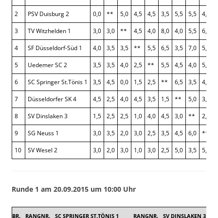
2
PSV Duisburg 2
0,0
**
5,0
4,5
4,5
3,5
5,5
5,5
4,5
3
TV Witzhelden 1
3,0
3,0
**
4,5
4,0
8,0
4,0
5,5
6,0
4
SF Düsseldorf-Süd 1
4,0
3,5
3,5
**
5,5
6,5
3,5
7,0
5,0
5
Uedemer SC 2
3,5
3,5
4,0
2,5
**
5,5
4,5
4,0
5,5
6
SC Springer St.Tönis 1
3,5
4,5
0,0
1,5
2,5
**
6,5
3,5
4,5
7
Düsseldorfer SK 4
4,5
2,5
4,0
4,5
3,5
1,5
**
5,0
3,5
8
SV Dinslaken 3
1,5
2,5
2,5
1,0
4,0
4,5
3,0
**
2,0
9
SG Neuss 1
3,0
3,5
2,0
3,0
2,5
3,5
4,5
6,0
**
10
SV Wesel 2
3,0
2,0
3,0
1,0
3,0
2,5
5,0
3,5
5,0
Runde 1 am 20.09.2015 um 10:00 Uhr
BR.
RANGNR.
SC SPRINGER ST.TÖNIS 1
RANGNR.
SV DINSLAKEN 3