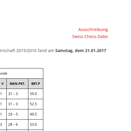
SAISON 2014/2015
SAISON 2015/2016
Ausschreibung
SAISON 2016/2017
Swiss-Chess-Datei
SAISON 2017/2018
erschaft 2015/2016 fand am
Samstag, dem 21.01.2017
SAISON 2018/2019
SAISON 2019/2021
Runde
V
MAN.PKT.
BRT.P
SAISON 2021/2022
1
31 – 3
59.0
SAISON 2022/2023
1
31 – 3
52.5
SAISON 2023/2024
1
29 – 5
49.5
SAISON 2024/2025
3
28 – 6
53.0