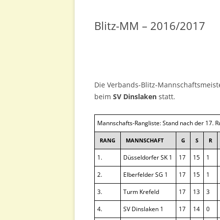
EINZELMEISTERSCHAFT
Blitz-MM – 2016/2017
POKAL-EM
BLITZ-EM
SCHNELLSCHACH-EM
Die Verbands-Blitz-Mannschaftsmeist
beim
SV Dinslaken
statt.
SCHACH-960-EM
Mannschafts-Rangliste: Stand nach der 17. 
RANG
MANNSCHAFT
G
S
R
1.
Düsseldorfer SK 1
17
15
1
2.
Elberfelder SG 1
17
15
1
3.
Turm Krefeld
17
13
3
4.
SV Dinslaken 1
17
14
0