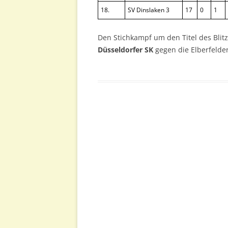
18.
SV Dinslaken 3
17
0
1
Den Stichkampf um den Titel des Bli
Düsseldorfer SK
gegen die Elberfelde