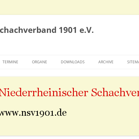
Schachverband 1901 e.V.
TERMINE
ORGANE
DOWNLOADS
ARCHIVE
SITEM
VORSTAND
SIEGERTAFELN
SPIELAUSSCHUSS
ALTE NSV-SEITE
EHRENRAT
SAISON 2010/2011
KONGRESS
SAISON 2011/2012
SAISON 2012/2013
SAISON 2013/2014