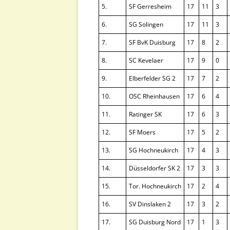
5.
SF Gerresheim
17
11
3
6.
SG Solingen
17
11
3
7.
SF BvK Duisburg
17
8
2
8.
SC Kevelaer
17
9
0
9.
Elberfelder SG 2
17
7
2
10.
OSC Rheinhausen
17
6
4
11.
Ratinger SK
17
6
3
12.
SF Moers
17
5
2
13.
SG Hochneukirch
17
4
3
14.
Düsseldorfer SK 2
17
3
3
15.
Tor. Hochneukirch
17
2
4
16.
SV Dinslaken 2
17
3
2
17.
SG Duisburg Nord
17
1
3