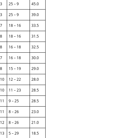
SAISON 2025/2026
3
25 – 9
45.0
3
25 – 9
39.0
7
18 – 16
33.5
8
18 – 16
31.5
8
16 – 18
32.5
7
16 – 18
30.0
8
15 – 19
29.0
10
12 – 22
28.0
10
11 – 23
28.5
11
9 – 25
28.5
11
8 – 26
23.0
12
8 – 26
21.0
13
5 – 29
18.5