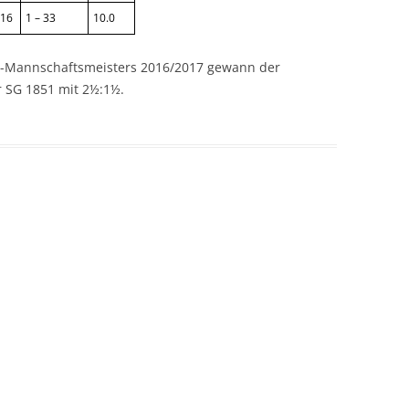
16
1 – 33
10.0
tz-Mannschaftsmeisters 2016/2017 gewann der
r SG 1851 mit 2½:1½.