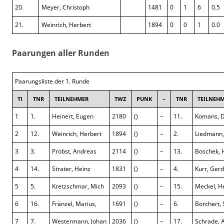
20.
Meyer, Christoph
1481
0
1
6
0.5
21.
Weinrich, Herbert
1894
0
0
1
0.0
Paarungen aller Runden
Paarungsliste der 1. Runde
TI
TNR
TEILNEHMER
TWZ
PUNK
–
TNR
TEILNEH
1
1.
Heinert, Eugen
2180
()
–
11.
Komans, D
2
12.
Weinrich, Herbert
1894
()
–
2.
Liedmann,
3
3.
Probst, Andreas
2114
()
–
13.
Boschek, 
4
14.
Strater, Heinz
1831
()
–
4.
Kurr, Gerd
5
5.
Kretzschmar, Mich
2093
()
–
15.
Meckel, H
6
16.
Fränzel, Marius,
1691
()
–
6.
Borchert,
7
7.
Westermann, Johan
2036
()
–
17.
Schrade, 