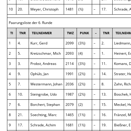
10
20.
Meyer, Christoph
1481
(½)
–
17.
Schrade, 
Paarungsliste der 6. Runde
TI
TNR
TEILNEHMER
TWZ
PUNK
–
TNR
TEILNEH
1
4.
Kurr, Gerd
2099
(3½)
–
2.
Liedmann,
2
5.
Kretzschmar, Mich
2093
(4)
–
1.
Heinert, 
3
3.
Probst, Andreas
2114
(3½)
–
11.
Komans, D
4
9.
Ophüls, Jan
1991
(2½)
–
14.
Strater, H
5
7.
Westermann, Johan
2036
(2½)
–
8.
Zahn, Ric
6
10.
Steingrobe, Udo
1987
(2½)
–
13.
Boschek, 
7
6.
Borchert, Stephan
2079
(2)
–
15.
Meckel, H
8
21.
Soechting, Marc
1465
(1½)
–
16.
Fränzel, M
9
17.
Schrade, Achim
1681
(1½)
–
19.
Bießner, 