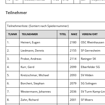
Teilnehmer
Teilnehmerliste: (Sortiert nach Spielernummer)
TLNNR
TEILNEHMER
TITEL
NWZ
VEREIN/ORT
1.
Heinert, Eugen
2180
OSC Rheinhausen
2.
Liedmann, Dennis
2155
SF Gerresheim
3.
Probst, Andreas
2114
Ratinger SK
4.
Kurr, Gerd
2099
Elberfelder SG
5.
Kretzschmar, Michael
2093
SV Hilden
6.
Borchert, Stephan
2079
SG Solingen
7.
Westermann, Johannes
2036
SV Turm Kamp-Lint
8.
Zahn, Richard
2001
SF Moers