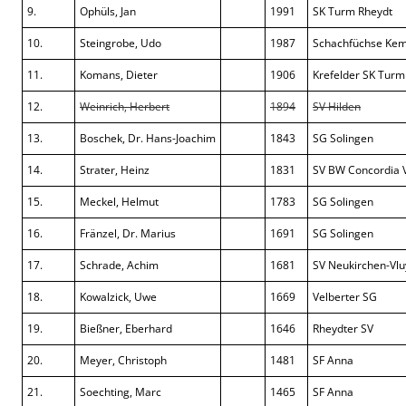
9.
Ophüls, Jan
1991
SK Turm Rheydt
10.
Steingrobe, Udo
1987
Schachfüchse Ke
11.
Komans, Dieter
1906
Krefelder SK Turm
12.
Weinrich, Herbert
1894
SV Hilden
13.
Boschek, Dr. Hans-Joachim
1843
SG Solingen
14.
Strater, Heinz
1831
SV BW Concordia 
15.
Meckel, Helmut
1783
SG Solingen
16.
Fränzel, Dr. Marius
1691
SG Solingen
17.
Schrade, Achim
1681
SV Neukirchen-Vlu
18.
Kowalzick, Uwe
1669
Velberter SG
19.
Bießner, Eberhard
1646
Rheydter SV
20.
Meyer, Christoph
1481
SF Anna
21.
Soechting, Marc
1465
SF Anna