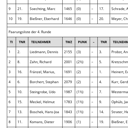
9
21.
Soechting, Marc
1465
(0)
–
17.
Schrade, 
10
19.
Bießner, Eberhard
1646
(0)
–
20.
Meyer, Ch
Paarungsliste der 4. Runde
TI
TNR
TEILNEHMER
TWZ
PUNK
–
TNR
TEILNEH
1
2.
Liedmann, Dennis
2155
(3)
–
3.
Probst, A
2
8.
Zahn, Richard
2001
(2½)
–
5.
Kretzschm
3
16.
Fränzel, Marius,
1691
(2)
–
1.
Heinert, 
4
6.
Borchert, Stephan
2079
(2)
–
4.
Kurr, Gerd
5
10.
Steingrobe, Udo
1987
(1½)
–
7.
Westerman
6
15.
Meckel, Helmut
1783
(1½)
–
9.
Ophüls, Ja
7
13.
Boschek, Hans-Joa
1843
(1½)
–
14.
Strater, H
8
11.
Komans, Dieter
1906
(1)
–
19.
Bießner, 