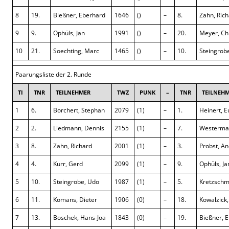
8
19.
Bießner, Eberhard
1646
()
–
8.
Zahn, Ric
9
9.
Ophüls, Jan
1991
()
–
20.
Meyer, Ch
10
21.
Soechting, Marc
1465
()
–
10.
Steingrob
Paarungsliste der 2. Runde
TI
TNR
TEILNEHMER
TWZ
PUNK
–
TNR
TEILNEH
1
6.
Borchert, Stephan
2079
(1)
–
1.
Heinert, 
2
2.
Liedmann, Dennis
2155
(1)
–
7.
Westerman
3
8.
Zahn, Richard
2001
(1)
–
3.
Probst, A
4
4.
Kurr, Gerd
2099
(1)
–
9.
Ophüls, Ja
5
10.
Steingrobe, Udo
1987
(1)
–
5.
Kretzschm
6
11.
Komans, Dieter
1906
(0)
–
18.
Kowalzick
7
13.
Boschek, Hans-Joa
1843
(0)
–
19.
Bießner, 