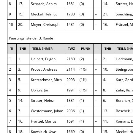
8
17.
Schrade, Achim
1681
(0)
–
14.
Strater, H
9
15.
Meckel, Helmut
1783
(0)
–
21.
Soechting
10
20.
Meyer, Christoph
1481
(0)
–
16.
Fränzel, M
Paarungsliste der 3. Runde
TI
TNR
TEILNEHMER
TWZ
PUNK
–
TNR
TEILNEH
1
1.
Heinert, Eugen
2180
(2)
–
2.
Liedmann,
2
3.
Probst, Andreas
2114
(1½)
–
10.
Steingrob
3
5.
Kretzschmar, Mich
2093
(1½)
–
4.
Kurr, Gerd
4
9.
Ophüls, Jan
1991
(1½)
–
8.
Zahn, Ric
5
14.
Strater, Heinz
1831
(1)
–
6.
Borchert,
6
7.
Westermann, Johan
2036
(1)
–
13.
Boschek, 
7
16.
Fränzel, Marius,
1691
(1)
–
11.
Komans, D
8
18.
Kowalzick, Uwe
1669
(0)
–
15.
Meckel, H