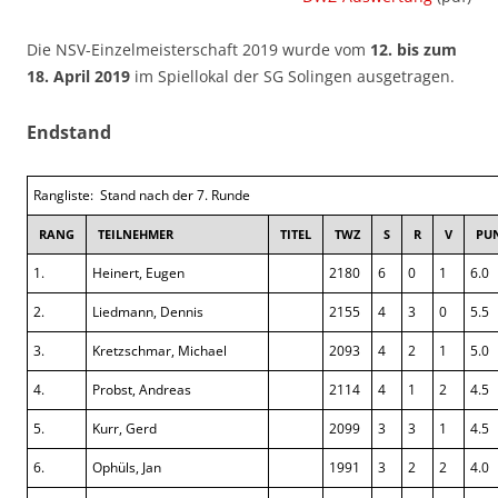
Die NSV-Einzelmeisterschaft 2019 wurde vom
12. bis zum
18. April 2019
im Spiellokal der SG Solingen ausgetragen.
Endstand
Rangliste: Stand nach der 7. Runde
RANG
TEILNEHMER
TITEL
TWZ
S
R
V
PU
1.
Heinert, Eugen
2180
6
0
1
6.0
2.
Liedmann, Dennis
2155
4
3
0
5.5
3.
Kretzschmar, Michael
2093
4
2
1
5.0
4.
Probst, Andreas
2114
4
1
2
4.5
5.
Kurr, Gerd
2099
3
3
1
4.5
6.
Ophüls, Jan
1991
3
2
2
4.0