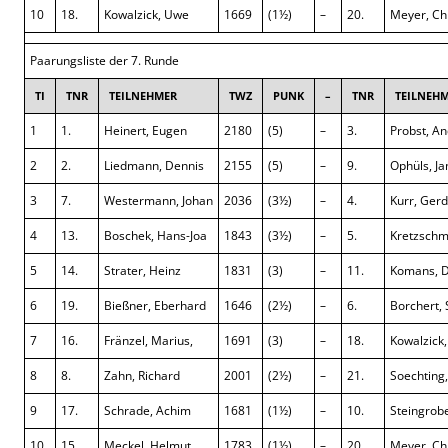
10
18.
Kowalzick, Uwe
1669
(1½)
–
20.
Meyer, Ch
Paarungsliste der 7. Runde
TI
TNR
TEILNEHMER
TWZ
PUNK
–
TNR
TEILNEH
1
1.
Heinert, Eugen
2180
(5)
–
3.
Probst, A
2
2.
Liedmann, Dennis
2155
(5)
–
9.
Ophüls, Ja
3
7.
Westermann, Johan
2036
(3½)
–
4.
Kurr, Gerd
4
13.
Boschek, Hans-Joa
1843
(3½)
–
5.
Kretzschm
5
14.
Strater, Heinz
1831
(3)
–
11.
Komans, D
6
19.
Bießner, Eberhard
1646
(2½)
–
6.
Borchert,
7
16.
Fränzel, Marius,
1691
(3)
–
18.
Kowalzick
8
8.
Zahn, Richard
2001
(2½)
–
21.
Soechting
9
17.
Schrade, Achim
1681
(1½)
–
10.
Steingrob
10
15.
Meckel, Helmut
1783
(1½)
–
20.
Meyer, Ch