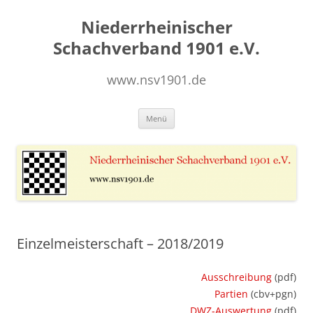
Zum
Inhalt
Niederrheinischer
springen
Schachverband 1901 e.V.
www.nsv1901.de
Menü
Einzelmeisterschaft – 2018/2019
Ausschreibung
(pdf)
Partien
(cbv+pgn)
DWZ-Auswertung
(pdf)