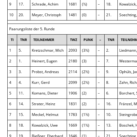
9
17.
Schrade, Achim
1681
(½)
–
18.
Kowalzick
10
20.
Meyer, Christoph
1481
(0)
–
21.
Soechting
Paarungsliste der 5. Runde
TI
TNR
TEILNEHMER
TWZ
PUNK
–
TNR
TEILNEH
1
5.
Kretzschmar, Mich
2093
(3½)
–
2.
Liedmann,
2
1.
Heinert, Eugen
2180
(3)
–
7.
Westerman
3
3.
Probst, Andreas
2114
(2½)
–
9.
Ophüls, Ja
4
4.
Kurr, Gerd
2099
(2½)
–
8.
Zahn, Ric
5
11.
Komans, Dieter
1906
(2)
–
6.
Borchert,
6
14.
Strater, Heinz
1831
(2)
–
16.
Fränzel, M
7
15.
Meckel, Helmut
1783
(1½)
–
10.
Steingrob
8
18.
Kowalzick, Uwe
1669
(1½)
–
13.
Boschek, 
9
19.
Bießner, Eberhard
1646
(1)
–
21.
Soechting