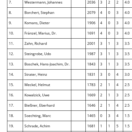
7.
Westermann, Johannes
2036
3
2
2
4.0
8.
Borchert, Stephan
2079
4
0
3
4.0
9.
Komans, Dieter
1906
4
0
3
4.0
10.
Fränzel, Marius, Dr.
1691
4
0
3
4.0
11.
Zahn, Richard
2001
3
1
3
3.5
12.
Steingrobe, Udo
1987
3
1
3
3.5
13.
Boschek, Hans-Joachim, Dr.
1843
3
1
3
3.5
14.
Strater, Heinz
1831
3
0
4
3.0
15.
Meckel, Helmut
1783
2
1
4
2.5
16.
Kowalzick, Uwe
1669
2
1
3
2.5
17.
Bießner, Eberhard
1646
2
1
4
2.5
18.
Soechting, Marc
1465
0
3
4
1.5
19.
Schrade, Achim
1681
1
1
5
1.5