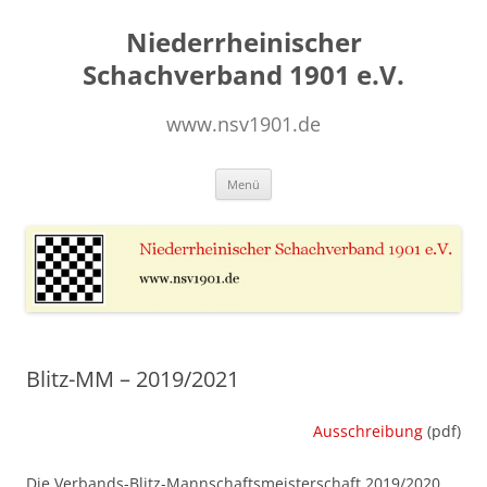
Zum
Inhalt
Niederrheinischer
springen
Schachverband 1901 e.V.
www.nsv1901.de
Menü
Blitz-MM – 2019/2021
Ausschreibung
(pdf)
Die Verbands-Blitz-Mannschaftsmeisterschaft 2019/2020