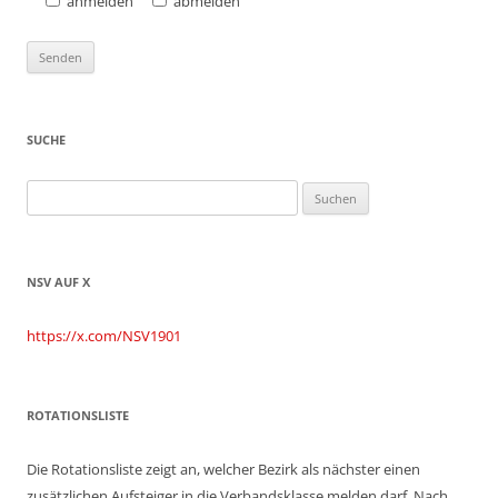
anmelden
abmelden
SUCHE
Suchen
nach:
NSV AUF X
https://x.com/NSV1901
ROTATIONSLISTE
Die Rotationsliste zeigt an, welcher Bezirk als nächster einen
zusätzlichen Aufsteiger in die Verbandsklasse melden darf. Nach