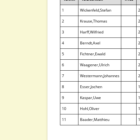
1
Wickenfeld,Stefan
2
Krause,Thomas
3
Harff,Wilfried
4
Berndt,Axel
5
Fichtner,Ewald
6
Waagener,Ulrich
7
Westermann,Johannes
8
Esser,Jochen
9
Kaspar,Uwe
10
Hohl,Oliver
11
Baader,Matthieu