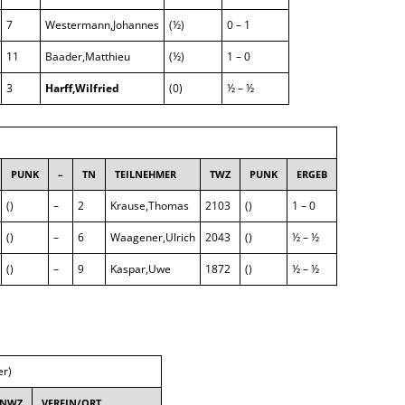
7
Westermann,Johannes
(½)
0 – 1
11
Baader,Matthieu
(½)
1 – 0
3
Harff,Wilfried
(0)
½ – ½
PUNK
–
TN
TEILNEHMER
TWZ
PUNK
ERGEB
()
–
2
Krause,Thomas
2103
()
1 – 0
()
–
6
Waagener,Ulrich
2043
()
½ – ½
()
–
9
Kaspar,Uwe
1872
()
½ – ½
er)
NWZ
VEREIN/ORT