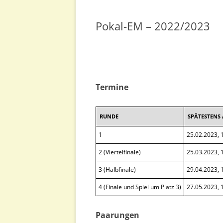
EINZELMEISTERSCHAFT
Pokal-EM – 2022/2023
POKAL-EM
BLITZ-EM
SCHNELLSCHACH-EM
Termine
SCHACH-960-EM
RUNDE
SPÄTESTENS 
1
25.02.2023, 
2 (Viertelfinale)
25.03.2023, 
3 (Halbfinale)
29.04.2023, 
4 (Finale und Spiel um Platz 3)
27.05.2023, 
Paarungen