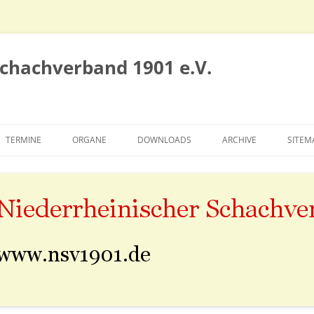
Schachverband 1901 e.V.
TERMINE
ORGANE
DOWNLOADS
ARCHIVE
SITEM
VORSTAND
SIEGERTAFELN
SPIELAUSSCHUSS
ALTE NSV-SEITE
EHRENRAT
SAISON 2010/2011
KONGRESS
SAISON 2011/2012
SAISON 2012/2013
SAISON 2013/2014