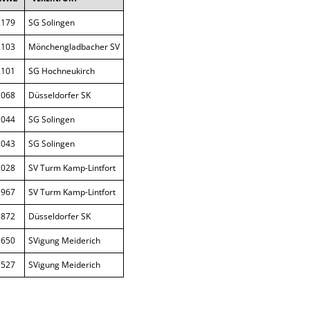
2179
SG Solingen
2103
Mönchengladbacher SV
2101
SG Hochneukirch
2068
Düsseldorfer SK
2044
SG Solingen
2043
SG Solingen
2028
SV Turm Kamp-Lintfort
1967
SV Turm Kamp-Lintfort
1872
Düsseldorfer SK
1650
SVigung Meiderich
1527
SVigung Meiderich