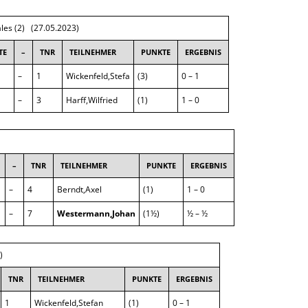
SAISON 2025/2026
ales (2) (27.05.2023)
TE
–
TNR
TEILNEHMER
PUNKTE
ERGEBNIS
–
1
Wickenfeld,Stefa
(3)
0 – 1
–
3
Harff,Wilfried
(1)
1 – 0
–
TNR
TEILNEHMER
PUNKTE
ERGEBNIS
–
4
Berndt,Axel
(1)
1 – 0
–
7
Westermann,Johan
(1½)
½ – ½
)
TNR
TEILNEHMER
PUNKTE
ERGEBNIS
1
Wickenfeld,Stefan
(1)
0 – 1