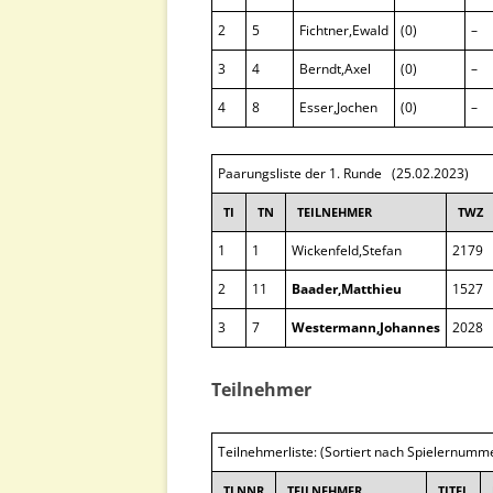
2
5
Fichtner,Ewald
(0)
–
3
4
Berndt,Axel
(0)
–
4
8
Esser,Jochen
(0)
–
Paarungsliste der 1. Runde (25.02.2023)
TI
TN
TEILNEHMER
TWZ
1
1
Wickenfeld,Stefan
2179
2
11
Baader,Matthieu
1527
3
7
Westermann,Johannes
2028
Teilnehmer
Teilnehmerliste: (Sortiert nach Spielernumm
TLNNR
TEILNEHMER
TITEL