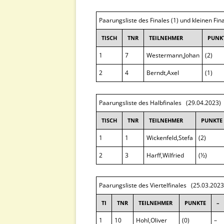
Paarungsliste des Finales (1) und kleinen Fin
TISCH
TNR
TEILNEHMER
PUNK
1
7
Westermann,Johan
(2)
2
4
Berndt,Axel
(1)
Paarungsliste des Halbfinales (29.04.2023)
TISCH
TNR
TEILNEHMER
PUNKTE
1
1
Wickenfeld,Stefa
(2)
2
3
Harff,Wilfried
(½)
Paarungsliste des Viertelfinales (25.03.2023
TI
TNR
TEILNEHMER
PUNKTE
–
1
10
Hohl,Oliver
(0)
–