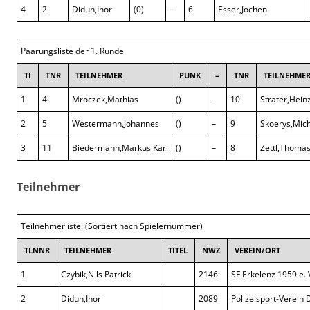
4
2
Diduh,Ihor
(0)
–
6
Esser,Jochen
Paarungsliste der 1. Runde
TI
TNR
TEILNEHMER
PUNK
–
TNR
TEILNEHME
1
4
Mroczek,Mathias
()
–
10
Strater,Hein
2
5
Westermann,Johannes
()
–
9
Skoerys,Mic
3
11
Biedermann,Markus Karl
()
–
8
Zettl,Thoma
Teilnehmer
Teilnehmerliste: (Sortiert nach Spielernummer)
TLNNR
TEILNEHMER
TITEL
NWZ
VEREIN/ORT
1
Czybik,Nils Patrick
2146
SF Erkelenz 1959 e. 
2
Diduh,Ihor
2089
Polizeisport-Verein