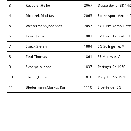
3
Kesseler,Heiko
2067
Düsseldorfer SK 14/
4
Mroczek,Mathias
2063
Polizeisport-Verein
5
Westermann,Johannes
2057
SV Turm Kamp-Lintfo
6
Esser,Jochen
1981
SV Turm Kamp-Lintfo
7
Speck,Stefan
1884
SG Solingen e. V
8
Zettl,Thomas
1861
SF Moers e. V.
9
Skoerys,Michael
1837
Ratinger SK 1950
10
Strater,Heinz
1816
Rheydter SV 1920
11
Biedermann,Markus Karl
1110
Elberfelder SG