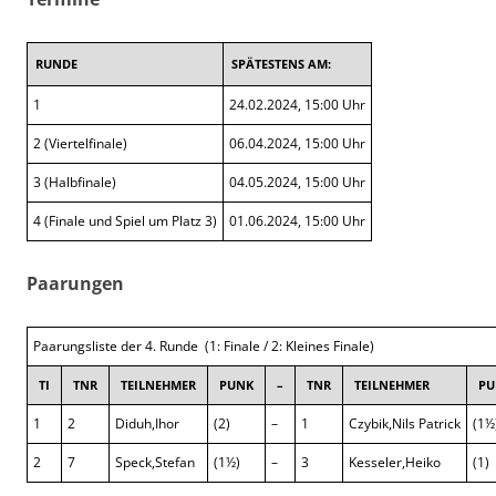
RUNDE
SPÄTESTENS AM:
1
24.02.2024, 15:00 Uhr
2 (Viertelfinale)
06.04.2024, 15:00 Uhr
3 (Halbfinale)
04.05.2024, 15:00 Uhr
4 (Finale und Spiel um Platz 3)
01.06.2024, 15:00 Uhr
Paarungen
Paarungsliste der 4. Runde (1: Finale / 2: Kleines Finale)
TI
TNR
TEILNEHMER
PUNK
–
TNR
TEILNEHMER
PU
1
2
Diduh,Ihor
(2)
–
1
Czybik,Nils Patrick
(1½
2
7
Speck,Stefan
(1½)
–
3
Kesseler,Heiko
(1)