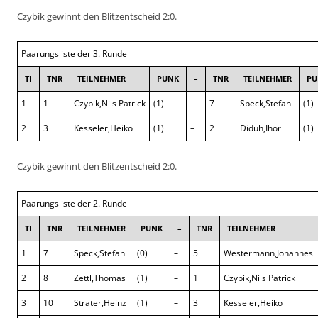
Czybik gewinnt den Blitzentscheid 2:0.
Paarungsliste der 3. Runde
TI
TNR
TEILNEHMER
PUNK
–
TNR
TEILNEHMER
PU
1
1
Czybik,Nils Patrick
(1)
–
7
Speck,Stefan
(1)
2
3
Kesseler,Heiko
(1)
–
2
Diduh,Ihor
(1)
Czybik gewinnt den Blitzentscheid 2:0.
Paarungsliste der 2. Runde
TI
TNR
TEILNEHMER
PUNK
–
TNR
TEILNEHMER
1
7
Speck,Stefan
(0)
–
5
Westermann,Johannes
2
8
Zettl,Thomas
(1)
–
1
Czybik,Nils Patrick
3
10
Strater,Heinz
(1)
–
3
Kesseler,Heiko