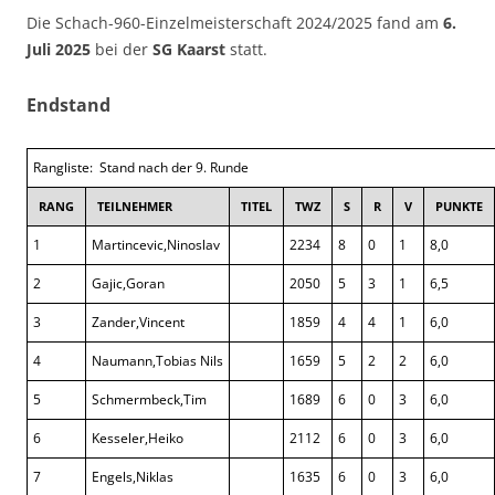
Die Schach-960-Einzelmeisterschaft 2024/2025 fand am
6.
Juli 2025
bei der
SG Kaarst
statt.
Endstand
Rangliste: Stand nach der 9. Runde
RANG
TEILNEHMER
TITEL
TWZ
S
R
V
PUNKTE
1
Martincevic,Ninoslav
2234
8
0
1
8,0
2
Gajic,Goran
2050
5
3
1
6,5
3
Zander,Vincent
1859
4
4
1
6,0
4
Naumann,Tobias Nils
1659
5
2
2
6,0
5
Schmermbeck,Tim
1689
6
0
3
6,0
6
Kesseler,Heiko
2112
6
0
3
6,0
7
Engels,Niklas
1635
6
0
3
6,0