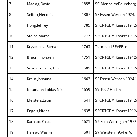
7
Maciag,David
1855
SC Monheim/Baumberg
8
Seifert,Hendrik
1807
SF Essen-Werden 1924/
9
Hong,Jeffrey
1785
SPORTGEM Kaarst 1912
10
Stolpe,Marcel
1777
SPORTGEM Kaarst 1912
11
Kryvosheia,Roman
1765
Turn- und SPVERi e
12
Braun,Thorsten
1751
SPORTGEM Kaarst 1912
13
Schmermbeck,Tim
1689
SPORTGEM Kaarst 1912
14
Kraus,Johanna
1663
SF Essen-Werden 1924/
15
Naumann,Tobias Nils
1659
SV 1922 Hilden
16
Meisters,Leon
1641
SPORTGEM Kaarst 1912
17
Engels,Niklas
1635
SPORTGEM Kaarst 1912
18
Karakoc,Pascal
1621
SK Köln-Worringen 1972
19
Hamad,Wasim
1601
SV Wersten 1964 e. V.