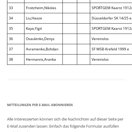
33
Froitzheim,Nikolas
SPORTGEM Kaarst 1912
34
Liu,Haoze
Düsseldorfer SK 14/25 e
35
Kaya,Yigit
SPORTGEM Kaarst 1912
36
Osaulenko,Denys
Vereinslos
37
Avramenko,Bohdan
SF WSB-Krefeld 1999 e
38
Hermanns,Aranka
Vereinslos
MITTEILUNGEN PER E-MAIL ABONNIEREN
Alle Interessierten können sich die Nachrichten auf dieser Seite per
E-Mail zusenden lassen. Einfach das folgende Formular ausfüllen