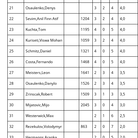
21
Osaulenko,Denys
3
2
4
4,0
22
Sevim,Anil Finn Atif
1204
3
2
4
4,0
23
Kuchta,Tom
1195
4
0
5
4,0
24
Kuriseti,Viswa Mohan
1059
3
2
4
4,0
25
Schmitz,Daniel
1321
4
0
5
4,0
26
Costa,Fernando
1468
4
0
5
4,0
27
Meisters,Leon
1641
2
3
4
3,5
28
Osaulenko,Danylo
1526
2
3
4
3,5
29
Zrinscak,Robert
1509
3
1
3
3,5
30
Mijatovic,Mijo
2045
3
0
4
3,0
31
Westerwick,Max
2
1
6
2,5
32
Rezekulov,Volodymyr
863
2
0
7
2,0
33
Hermanns,Aranka
2
0
5
2,0