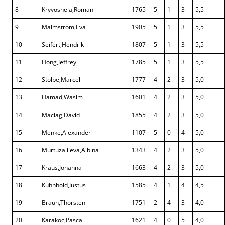
8
Kryvosheia,Roman
1765
5
1
3
5,5
9
Malmström,Eva
1905
5
1
3
5,5
10
Seifert,Hendrik
1807
5
1
3
5,5
11
Hong,Jeffrey
1785
5
1
3
5,5
12
Stolpe,Marcel
1777
4
2
3
5,0
13
Hamad,Wasim
1601
4
2
3
5,0
14
Maciag,David
1855
4
2
3
5,0
15
Menke,Alexander
1107
5
0
4
5,0
16
Murtuzaliieva,Albina
1343
4
2
3
5,0
17
Kraus,Johanna
1663
4
2
3
5,0
18
Kühnhold,Justus
1585
4
1
4
4,5
19
Braun,Thorsten
1751
2
4
3
4,0
20
Karakoc,Pascal
1621
4
0
5
4,0