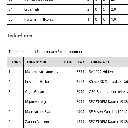
34
Kaya,Yigit
2
0
5
2,0
35
Froitzheim,Nikolas
1
0
6
1,0
Teilnehmer
Teilnehmerliste: (Sortiert nach Spielernummer)
TLNNR
TEILNEHMER
TITEL
TWZ
VEREIN/ORT
1
Martincevic,Ninoslav
2234
SV 1922 Hilden
2
Kesseler,Heiko
2112
Kölner SK Dr. Lasker 186
3
Gajic,Goran
2050
OSC Rheinhausen 04 e. V
4
Mijatovic,Mijo
2045
SPORTGEM Kaarst 1912
5
Malmström,Eva
1905
SF Essen-Werden 1924/
6
Zander,Vincent
1859
SPORTGEM Kaarst 1912