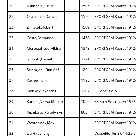
20
Kühnhold,Justus
1585
SPORTGEM Kaarst 1912
21
Osaulenko,Danylo
1526
SPORTGEM Kaarst 1912
22
Zrinscak,Robert
1509
SPORTGEM Kaarst 1912
23
Costa,Fernando
1468
SPORTGEM Kaarst 1912
24
Murtuzaliieva,Albina
1343
SPORTGEM Kaarst 1912
25
Schmitz,Daniel
1321
SPORTGEM Kaarst 1912
26
Sevim,Anil Finn Atif
1204
SPORTGEM Kaarst 1912
27
Kuchta,Tom
1195
SPORTGEM Kaarst 1912
28
Menke,Alexander
1107
SF Moers e. V.
29
Kuriseti,Viswa Mohan
1059
SK Köln-Worringen 1972
30
Rezekulov,Volodymyr
863
SPORTGEM Kaarst 1912
31
Westerwick,Max
SPORTGEM Kaarst 1912
32
Liu,Haocheng
Düsseldorfer SK 14/25 e