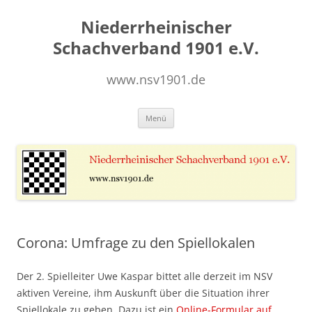
Zum
Inhalt
Niederrheinischer
springen
Schachverband 1901 e.V.
www.nsv1901.de
Menü
Corona: Umfrage zu den Spiellokalen
Der 2. Spielleiter Uwe Kaspar bittet alle derzeit im NSV
aktiven Vereine, ihm Auskunft über die Situation ihrer
Spiellokale zu geben. Dazu ist ein
Online-Formular auf