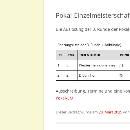
EINZELMEISTERSCHAFT
Pokal-Einzelmeisterschaf
POKAL-EM
Die Auslosung der 3. Runde der Pokal-
BLITZ-EM
Paarungsliste der 3. Runde (Halbfinale)
SCHNELLSCHACH-EM
TI
TNR
TEILNEHMER
PUNK
SCHACH-960-EM
1
8
Westermann,Johannes
(1)
2
2
Diduh,Ihor
(½)
Ausschreibung, Termine und eine komp
Pokal-EM
.
Dieser Beitrag wurde am
20. März 2025
vo