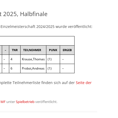
SAISON 2014/2015
t 2025, Halbfinale
SAISON 2015/2016
Einzelmeisterschaft 2024/2025 wurde veröffentlicht:
SAISON 2016/2017
SAISON 2017/2018
–
TNR
TEILNEHMER
PUNK
ERGEB
SAISON 2018/2019
–
4
Krause,Thomas
(1)
–
SAISON 2019/2021
–
6
Probst,Andreas
(1)
–
SAISON 2021/2022
lette Teilnehmerliste finden sich auf der
Seite der
SAISON 2022/2023
SAISON 2023/2024
n
MF
unter
Spielbetrieb
veröffentlicht.
SAISON 2024/2025