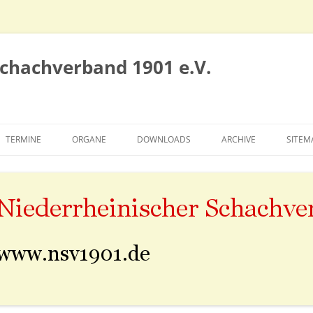
Schachverband 1901 e.V.
TERMINE
ORGANE
DOWNLOADS
ARCHIVE
SITEM
VORSTAND
SIEGERTAFELN
SPIELAUSSCHUSS
ALTE NSV-SEITE
EHRENRAT
SAISON 2010/2011
KONGRESS
SAISON 2011/2012
SAISON 2012/2013
SAISON 2013/2014